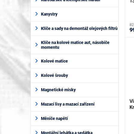
t
1
ů
Kanystry
82
Klíče a sady na demontáž olejových filtrů
9
Klíče na kolové matice aut, násobiče
momentu
Kolové matice
Kolové šrouby
Magnetické misky
V
Mazací lisy a mazací zařízení
K
Měniče napětí
Montážní lehátka a sedátka