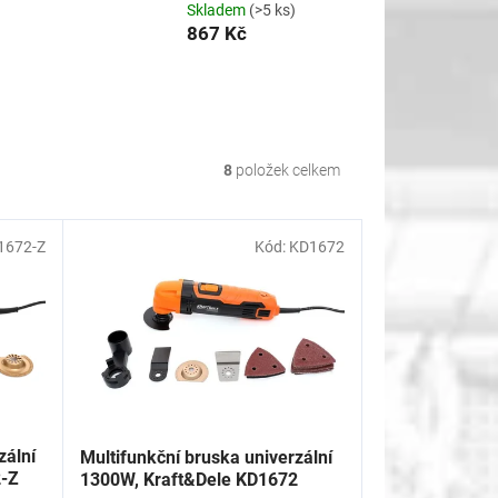
Skladem
(>5 ks)
867 Kč
8
položek celkem
1672-Z
Kód:
KD1672
zální
Multifunkční bruska univerzální
2-Z
1300W, Kraft&Dele KD1672