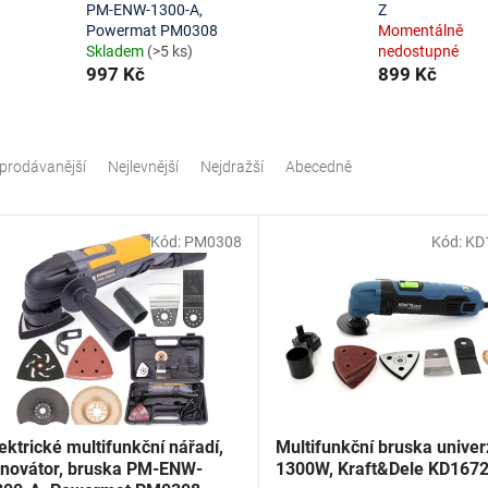
PM-ENW-1300-A,
Z
Powermat PM0308
Momentálně
Skladem
(>5 ks)
nedostupné
997 Kč
899 Kč
prodávanější
Nejlevnější
Nejdražší
Abecedně
Kód:
PM0308
Kód:
KD
ektrické multifunkční nářadí,
Multifunkční bruska univer
enovátor, bruska PM-ENW-
1300W, Kraft&Dele KD167