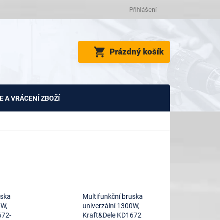
Přihlášení
NÁKUPNÍ
Prázdný košík
KOŠÍK
 A VRÁCENÍ ZBOŽÍ
uska
Multifunkční bruska
0W,
univerzální 1300W,
672-
Kraft&Dele KD1672