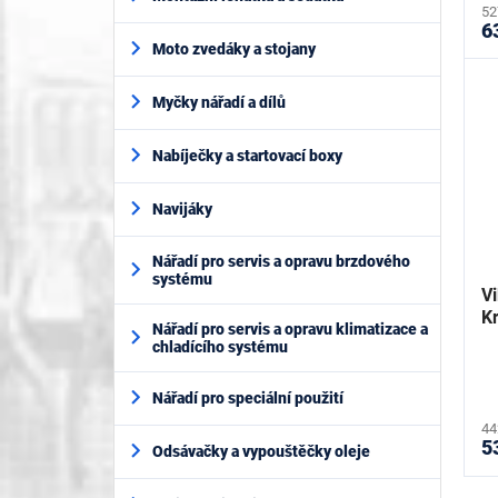
52
6
Moto zvedáky a stojany
Myčky nářadí a dílů
Nabíječky a startovací boxy
Navijáky
Nářadí pro servis a opravu brzdového
systému
V
K
Nářadí pro servis a opravu klimatizace a
chladícího systému
Nářadí pro speciální použití
44
5
Odsávačky a vypouštěčky oleje