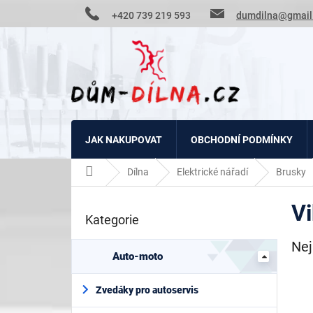
Přejít
+420 739 219 593
dumdilna@gmail
na
obsah
JAK NAKUPOVAT
OBCHODNÍ PODMÍNKY
Domů
Dílna
Elektrické nářadí
Brusky
P
Vi
o
Kategorie
Přeskočit
s
kategorie
t
Nej
r
Auto-moto
a
n
Zvedáky pro autoservis
n