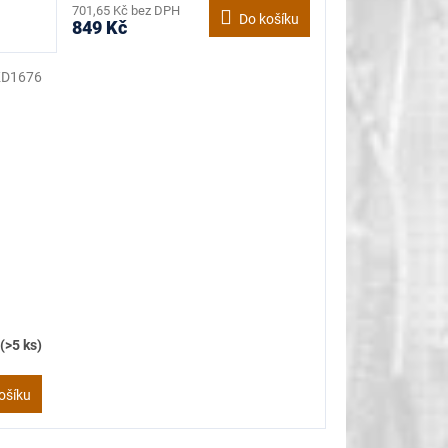
701,65 Kč bez DPH
Do košíku
849 Kč
KD1676
m
(>5 ks)
ošíku