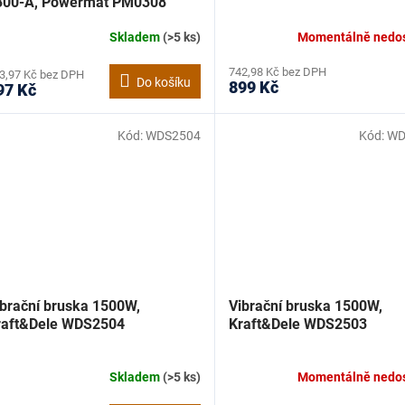
300-A, Powermat PM0308
Skladem
(>5 ks)
Momentálně nedo
742,98 Kč bez DPH
3,97 Kč bez DPH
Do košíku
899 Kč
97 Kč
Kód:
WDS2504
Kód:
WD
ibrační bruska 1500W,
Vibrační bruska 1500W,
raft&Dele WDS2504
Kraft&Dele WDS2503
Skladem
(>5 ks)
Momentálně nedo