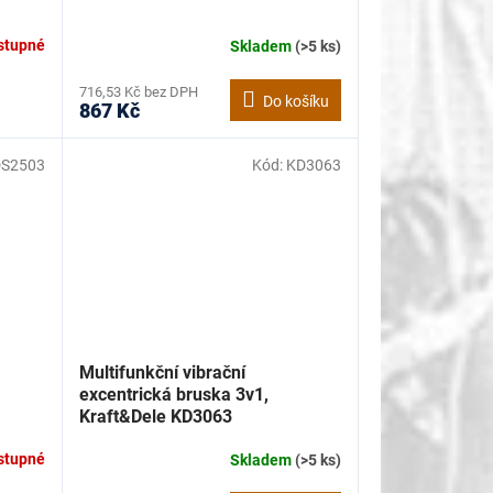
stupné
Skladem
(>5 ks)
716,53 Kč bez DPH
Do košíku
867 Kč
S2503
Kód:
KD3063
Multifunkční vibrační
excentrická bruska 3v1,
Kraft&Dele KD3063
stupné
Skladem
(>5 ks)