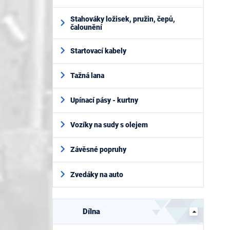
Stahováky ložisek, pružin, čepů,
čalounění
Startovací kabely
Tažná lana
Upínací pásy - kurtny
Vozíky na sudy s olejem
Závěsné popruhy
Zvedáky na auto
Dílna