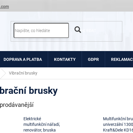
.com
HLEDAT
DOPRAVA A PLATBA
KONTAKTY
GDPR
REKLAMACE
Vibrační brusky
brační brusky
prodávanější
Elektrické
Multifunkční br
multifunkční nářadí,
univerzální 130
renovátor, bruska
Kraft&Dele KD1