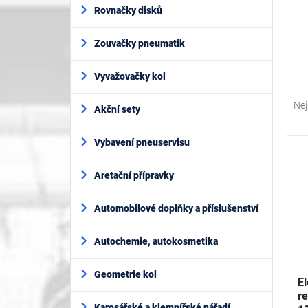
í
Rovnačky disků
p
a
Zouvačky pneumatik
n
e
l
Vyvažovačky kol
Ř
a
Nej
Akční sety
z
e
V
Vybavení pneuservisu
n
ý
í
p
Aretační přípravky
p
i
r
s
o
Automobilové doplňky a příslušenství
p
d
r
u
Autochemie, autokosmetika
o
k
d
t
Geometrie kol
u
El
ů
k
r
Karosářské a klempířské nářadí