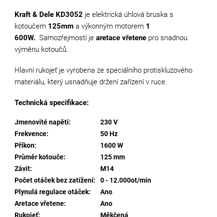
Kraft & Dele KD3052
je elektrická úhlová bruska s
kotoučem
125mm
a výkonným motorem
1
600W.
Samozřejmostí je
aretace vřetene
pro snadnou
výměnu kotoučů.
Hlavní rukojeť je vyrobena ze speciálního protiskluzového
materiálu, který usnadňuje držení zařízení v ruce.
Technická specifikace:
Jmenovité napětí
:
230 V
Frekvence
:
50 Hz
Příkon
:
1600 W
Průměr kotouče
:
125 mm
Závit
:
M14
Počet otáček bez zatížení
:
0 - 12.000ot/min
Plynulá regulace otáček
:
Ano
Aretace vřetene
:
Ano
Rukojeť
:
Měkčená