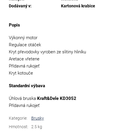
Dodávaný v
:
Kartonová krabice
Popis
Výkonný motor
Regulace otáček
Kryt převodovky vyroben ze slitiny hliníku
Aretace vřetene
Přídavná rukojeť
Kryt kotouče
Standardní výbava
Úhlová bruska
Kraft&Dele KD3052
Přídavná rukojeť
Kategorie
:
Brusky
Hmotnost
:
2.5 kg