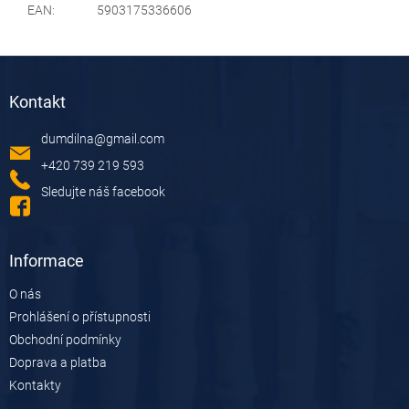
EAN
:
5903175336606
Z
á
Kontakt
p
a
dumdilna
@
gmail.com
t
í
+420 739 219 593
Sledujte náš facebook
Informace
O nás
Prohlášení o přístupnosti
Obchodní podmínky
Doprava a platba
Kontakty