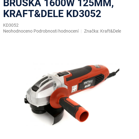
BRUSKA 1600W 125MM,
KRAFT&DELE KD3052
KD3052
Průměrné
Neohodnoceno
Podrobnosti hodnocení
Značka:
Kraft&Dele
hodnocení
produktu
je
0,0
z
5
hvězdiček.