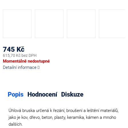
745 Kč
615,70 Kč bez DPH
Měrná
Momentálně nedostupné
cena:
Detailní informace
Popis
Hodnocení
Diskuze
Úhlová bruska určená k řezání, broušení a leštění materiálů,
jako je kov, dřevo, beton, plasty, keramika, kámen a mnoho
dalších.