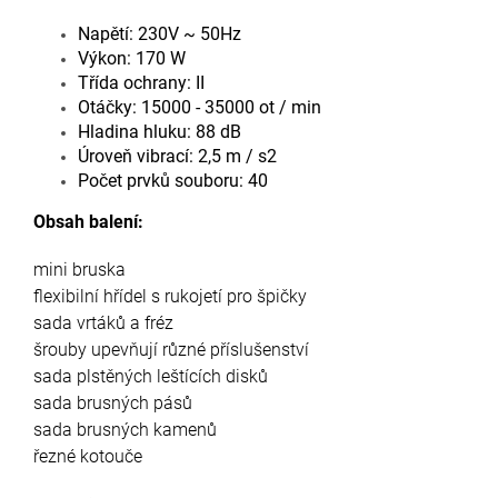
Napětí: 230V ~ 50Hz
Výkon: 170 W
Třída ochrany: II
Otáčky: 15000 - 35000 ot / min
Hladina hluku: 88 dB
Úroveň vibrací: 2,5 m / s2
Počet prvků souboru: 40
Obsah balení:
mini bruska
flexibilní hřídel s rukojetí pro špičky
sada vrtáků a fréz
šrouby upevňují různé příslušenství
sada plstěných leštících disků
sada brusných pásů
sada brusných kamenů
řezné kotouče