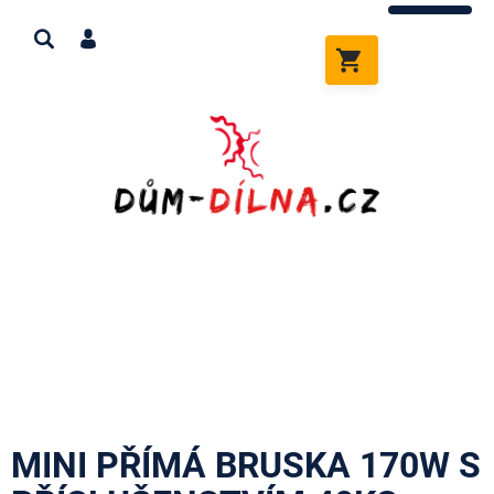
Přejít
na
obsah
NÁKUPNÍ
KOŠÍK
MINI PŘÍMÁ BRUSKA 170W S