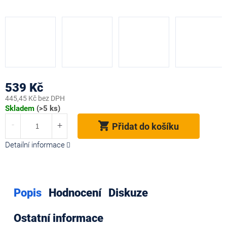
539 Kč
445,45 Kč bez DPH
Měrná
Skladem
(>5 ks)
cena:
Přidat do košíku
Detailní informace
Popis
Hodnocení
Diskuze
Ostatní informace