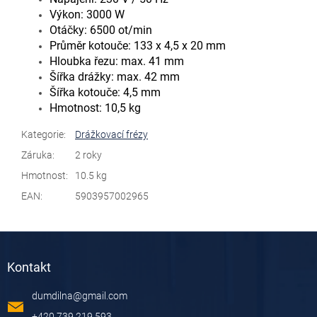
Výkon: 3000 W
Otáčky: 6500 ot/min
Průměr kotouče: 133 x 4,5 x 20 mm
Hloubka řezu: max. 41 mm
Šířka drážky: max. 42 mm
Šířka kotouče: 4,5 mm
Hmotnost: 10,5 kg
Kategorie
:
Drážkovací frézy
Záruka
:
2 roky
Hmotnost
:
10.5 kg
EAN
:
5903957002965
Z
á
Kontakt
p
a
dumdilna
@
gmail.com
t
í
+420 739 219 593