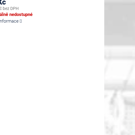
Kč
č bez DPH
lně nedostupné
 informace