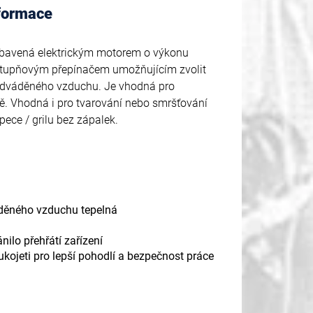
nformace
vybavená elektrickým motorem o výkonu
řístupňovým přepínačem umožňujícím zvolit
 odváděného vzduchu. Je vhodná pro
ě. Vhodná i pro tvarování nebo smršťování
ece / grilu bez zápalek.
áděného vzduchu tepelná
ilo přehřátí zařízení
ukojeti pro lepší pohodlí a bezpečnost práce