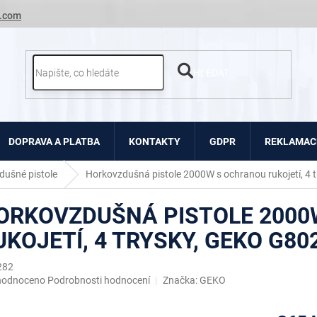
.com
HLEDAT
DOPRAVA A PLATBA
KONTAKTY
GDPR
REKLAMACE
dušné pistole
Horkovzdušná pistole 2000W s ochranou rukojetí, 4 
ORKOVZDUŠNÁ PISTOLE 2000
UKOJETÍ, 4 TRYSKY, GEKO G80
282
ěrné
hodnoceno
Podrobnosti hodnocení
Značka:
GEKO
ocení
uktu