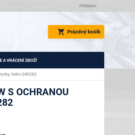
Přihlášení
NÁKUPNÍ
Prázdný košík
KOŠÍK
 A VRÁCENÍ ZBOŽÍ
trysky, Geko G80282
W S OCHRANOU
282