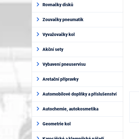
í
je
Rovnačky disků
p
0,0
z
a
5
Zouvačky pneumatik
n
hvěz
e
l
Vyvažovačky kol
Akční sety
Vybavení pneuservisu
Aretační přípravky
Automobilové doplňky a příslušenství
Autochemie, autokosmetika
Geometrie kol
Karosářské a klempířské nářadí