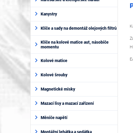
P
Kanystry
K
Klíče a sady na demontáž olejových filtrů
Z
Klíče na kolové matice aut, násobiče
momentu
H
E
Kolové matice
Kolové šrouby
Magnetické misky
Mazací lisy a mazací zařízení
Měniče napětí
Montážní lehátka a sedátka