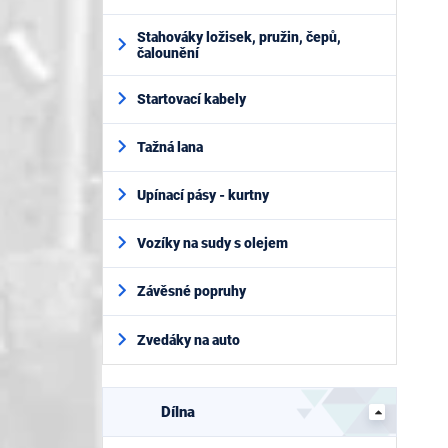
Stahováky ložisek, pružin, čepů,
čalounění
Startovací kabely
Tažná lana
Upínací pásy - kurtny
Vozíky na sudy s olejem
Závěsné popruhy
Zvedáky na auto
Dílna