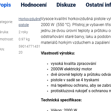
opis
Hodnocení
Diskuze
Ostatní i
Vysoce kvalitní horkovzdušná pistole 
Horkovzdušné
ategorie
:
2000 W (550 °C). Přístroj je vybaven t
pistole
jednu ze dvou úrovní teploty a průtoku
áruka
:
2 roky
odstraňování staré barvy, laku a podobn
motnost
:
0.97 kg
materiálů horkým vzduchem a zapálení p
59014771431
AN
:
20
Vlastnosti výrobku:
vysoká kvalita zpracování
2000W elektrický motor
dvě úrovně teploty a průtoku odv
pistole v sadě se 4 tryskami
má tepelnou ochranu, aby se zabrán
protiskluzová rukojeť s ochranou r
Technická specifikace:
Výkon: 2000 W