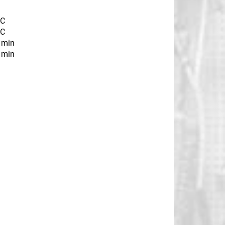
 C
 C
/ min
/ min