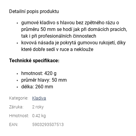
Detailní popis produktu
gumové kladivo s hlavou bez zpětného rázu o
průměru 50 mm se hodí jak při domácích pracích,
tak i při profesionálních činnostech
kovová násada je pokrytá gumovou rukojetí, díky
které dobře sedí v ruce a neklouže
Technické specifikace:
hmotnost: 420 g
průměr hlavy: 50 mm
délka: 260 mm
Kategorie
:
Kladiva
Záruka
:
2 roky
Hmotnost
:
0.42 kg
EAN
:
5903293507513