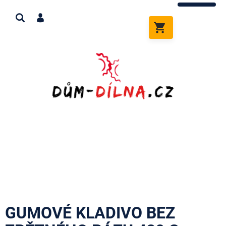
Přejít
na
obsah
NÁKUPNÍ
KOŠÍK
GUMOVÉ KLADIVO BEZ