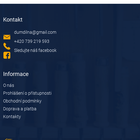
Z
á
Kontakt
p
a
dumdilna
@
gmail.com
t
í
+420 739 219 593
Sledujte náš facebook
Informace
O nás
Prohlášení o přístupnosti
Obchodní podmínky
Doprava a platba
Kontakty