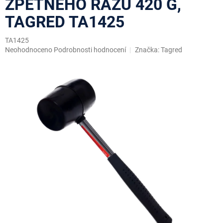
ZPĚTNÉHO RÁZU 420 G,
TAGRED TA1425
TA1425
Průměrné
Neohodnoceno
Podrobnosti hodnocení
Značka:
Tagred
hodnocení
produktu
je
0,0
z
5
hvězdiček.