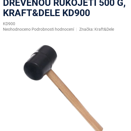
DŘEVĚNOU RUKOJETÍ 500 G,
KRAFT&DELE KD900
KD900
Průměrné
Neohodnoceno
Podrobnosti hodnocení
Značka:
Kraft&Dele
hodnocení
produktu
je
0,0
z
5
hvězdiček.