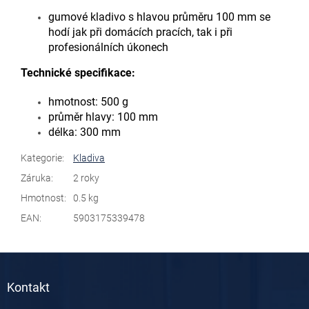
gumové kladivo s hlavou průměru 100 mm se
hodí jak při domácích pracích, tak i při
profesionálních úkonech
Technické specifikace:
hmotnost: 500 g
průměr hlavy: 100 mm
délka: 300 mm
Kategorie
:
Kladiva
Záruka
:
2 roky
Hmotnost
:
0.5 kg
EAN
:
5903175339478
Z
á
Kontakt
p
a