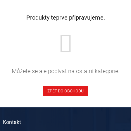
Produkty teprve připravujeme.
Můžete se ale podívat na ostatní kategorie.
ZPĚT DO OBCHODU
Z
á
Kontakt
p
a