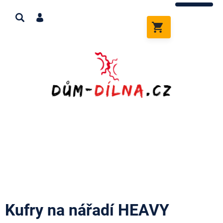
Přejít
na
obsah
NÁKUPNÍ
KOŠÍK
Kufry na nářadí HEAVY