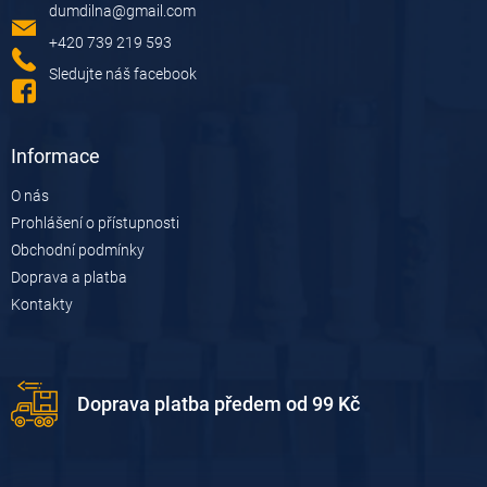
dumdilna
@
gmail.com
t
í
+420 739 219 593
Sledujte náš facebook
Informace
O nás
Prohlášení o přístupnosti
Obchodní podmínky
Doprava a platba
Kontakty
Doprava platba předem od 99 Kč