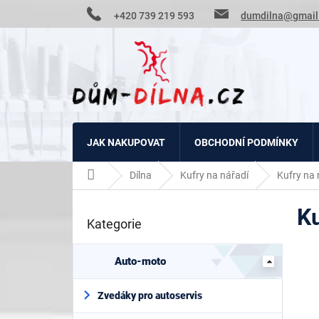
Přejít
+420 739 219 593
dumdilna@gmail
na
obsah
JAK NAKUPOVAT
OBCHODNÍ PODMÍNKY
Domů
Dílna
Kufry na nářadí
Kufry na
P
K
o
Kategorie
Přeskočit
s
kategorie
t
r
Auto-moto
a
n
Zvedáky pro autoservis
n