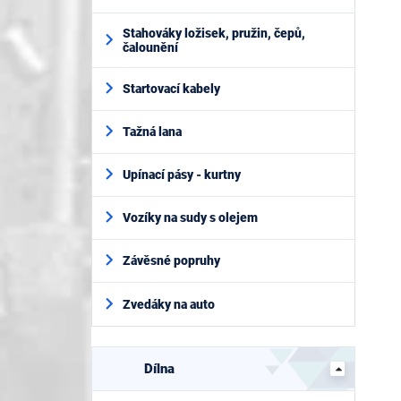
Stahováky ložisek, pružin, čepů,
čalounění
Startovací kabely
Tažná lana
Upínací pásy - kurtny
Vozíky na sudy s olejem
Závěsné popruhy
Zvedáky na auto
Dílna