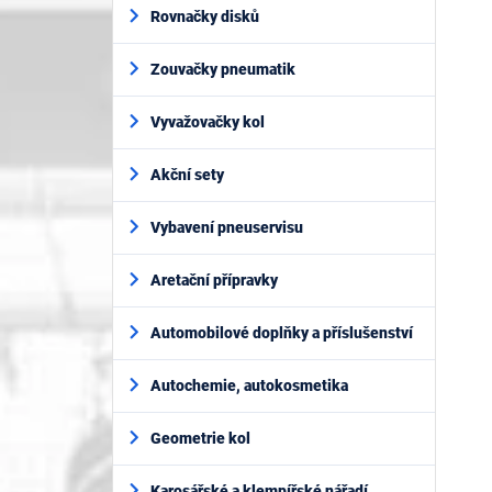
í
Rovnačky disků
p
a
Zouvačky pneumatik
n
e
l
Vyvažovačky kol
Akční sety
Vybavení pneuservisu
Aretační přípravky
Automobilové doplňky a příslušenství
Autochemie, autokosmetika
Geometrie kol
Karosářské a klempířské nářadí