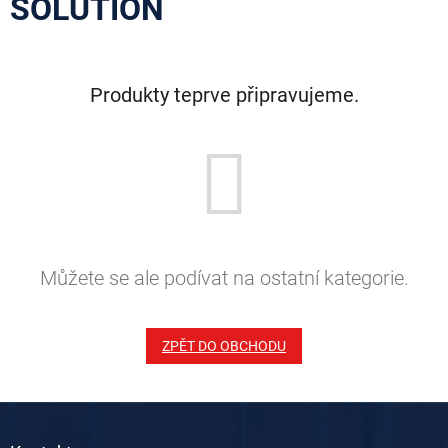
SOLUTION
Produkty teprve připravujeme.
Můžete se ale podívat na ostatní kategorie.
ZPĚT DO OBCHODU
Z
á