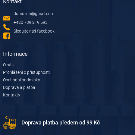
Kontakt
p
a
dumdilna
@
gmail.com
t
í
+420 739 219 593
Sledujte náš facebook
Informace
O nás
Prohlášení o přístupnosti
Obchodní podmínky
Doprava a platba
Kontakty
Doprava platba předem od 99 Kč