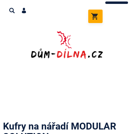
Přejít
na
obsah
NÁKUPNÍ
KOŠÍK
Kufry na nářadí MODULAR