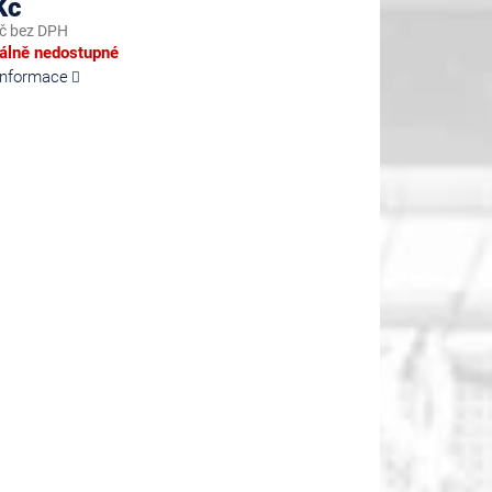
Kč
č bez DPH
lně nedostupné
 informace