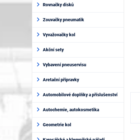
í
je
Rovnačky disků
p
0,0
z
a
5
Zouvačky pneumatik
n
hvěz
e
l
Vyvažovačky kol
Akční sety
Vybavení pneuservisu
Aretační přípravky
Automobilové doplňky a příslušenství
Autochemie, autokosmetika
Geometrie kol
Karosářské a klempířské nářadí