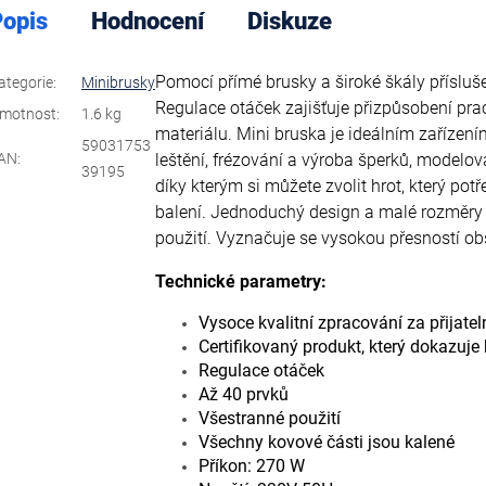
opis
Hodnocení
Diskuze
Pomocí přímé brusky a široké škály přísluše
ategorie
:
Minibrusky
Regulace otáček zajišťuje přizpůsobení pr
motnost
:
1.6 kg
materiálu. Mini bruska je ideálním zařízením
59031753
AN
:
leštění, frézování a výroba šperků, modelo
39195
díky kterým si můžete zvolit hrot, který pot
balení. Jednoduchý design a malé rozměry z
použití. Vyznačuje se vysokou přesností ob
Technické parametry:
Vysoce kvalitní zpracování za přijate
Certifikovaný produkt, který dokazuje
Regulace otáček
Až 40 prvků
Všestranné použití
Všechny kovové části jsou kalené
Příkon: 270 W