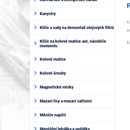
P
Kanystry
K
Klíče a sady na demontáž olejových filtrů
H
Klíče na kolové matice aut, násobiče
E
momentu
Kolové matice
Kolové šrouby
Magnetické misky
Mazací lisy a mazací zařízení
Měniče napětí
Montážní lehátka a sedátka