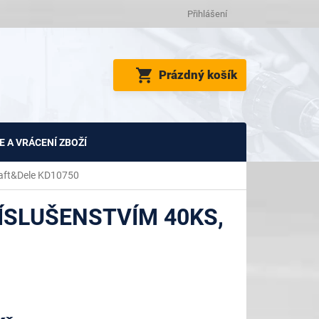
Přihlášení
NÁKUPNÍ
Prázdný košík
KOŠÍK
 A VRÁCENÍ ZBOŽÍ
raft&Dele KD10750
ÍSLUŠENSTVÍM 40KS,