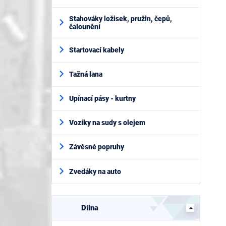
Stahováky ložisek, pružin, čepů,
čalounění
Startovací kabely
Tažná lana
Upínací pásy - kurtny
Vozíky na sudy s olejem
Závěsné popruhy
Zvedáky na auto
Dílna