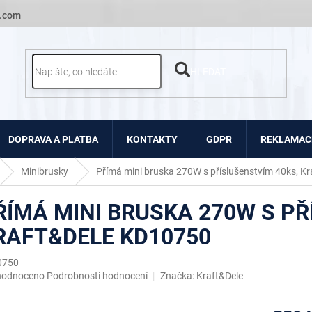
.com
HLEDAT
DOPRAVA A PLATBA
KONTAKTY
GDPR
REKLAMACE
Minibrusky
Přímá mini bruska 270W s příslušenstvím 40ks, K
ŘÍMÁ MINI BRUSKA 270W S PŘ
RAFT&DELE KD10750
0750
ěrné
hodnoceno
Podrobnosti hodnocení
Značka:
Kraft&Dele
ocení
uktu