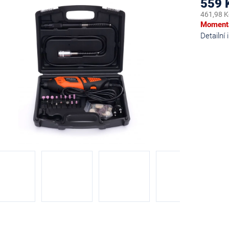
559 
461,98 K
Měrná
Momentá
cena:
Detailní
diček.