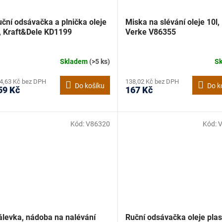
ční odsávačka a plnička oleje
Miska na slévání oleje 10l,
l, Kraft&Dele KD1199
Verke V86355
Skladem
(>5 ks)
S
4,63 Kč bez DPH
138,02 Kč bez DPH
Do košíku
Do k
59 Kč
167 Kč
Kód:
V86320
Kód:
álevka, nádoba na nalévání
Ruční odsávačka oleje pla