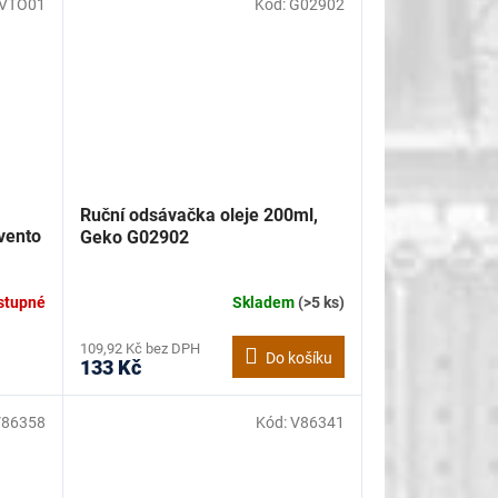
NVTO01
Kód:
G02902
Ruční odsávačka oleje 200ml,
nvento
Geko G02902
stupné
Skladem
(>5 ks)
109,92 Kč bez DPH
Do košíku
133 Kč
V86358
Kód:
V86341