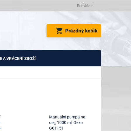
Přihlášení
NÁKUPNÍ
Prázdný košík
KOŠÍK
 A VRÁCENÍ ZBOŽÍ
í
Manuální pumpa na
h
olej, 1000 ml, Geko
o
G01151