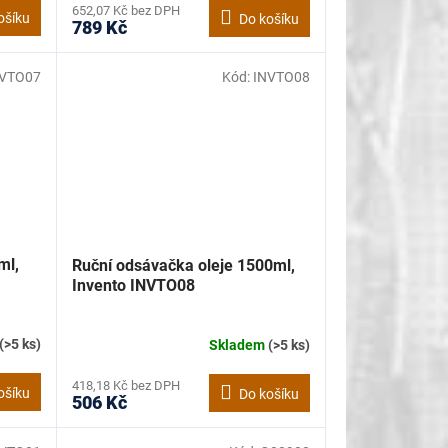
652,07 Kč bez DPH
ošíku
Do košíku
789 Kč
NVTO07
Kód:
INVTO08
ml,
Ruční odsávačka oleje 1500ml,
Invento INVTO08
(>5 ks)
Skladem
(>5 ks)
418,18 Kč bez DPH
ošíku
Do košíku
506 Kč