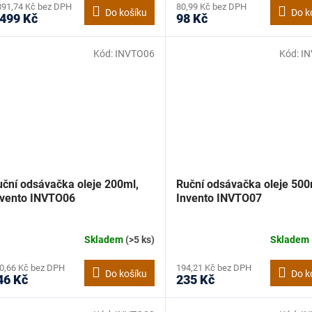
891,74 Kč bez DPH
80,99 Kč bez DPH
Do košíku
Do k
 499 Kč
98 Kč
Kód:
INVTO06
Kód:
I
uční odsávačka oleje 200ml,
Ruční odsávačka oleje 500
nvento INVTO06
Invento INVTO07
Skladem
(>5 ks)
Skladem
0,66 Kč bez DPH
194,21 Kč bez DPH
Do košíku
Do k
46 Kč
235 Kč