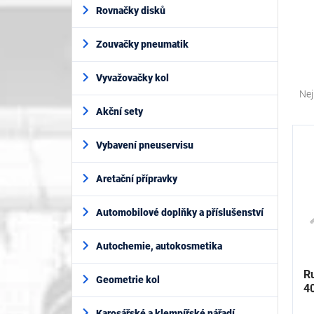
í
Rovnačky disků
p
a
Zouvačky pneumatik
n
e
Ř
l
Vyvažovačky kol
a
Nej
z
Akční sety
e
V
n
ý
Vybavení pneuservisu
í
p
p
i
Aretační přípravky
r
s
o
p
Automobilové doplňky a příslušenství
d
r
u
o
k
Autochemie, autokosmetika
d
t
u
Ru
ů
Geometrie kol
k
4
t
Karosářské a klempířské nářadí