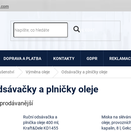
.com
HLEDAT
DOPRAVA A PLATBA
KONTAKTY
GDPR
REKLAMACE
ušenství
Výměna oleje
Odsávačky a plničky oleje
sávačky a plničky oleje
prodávanější
Ruční odsávačka a
Miska na sléván
plnička oleje 400 ml,
oleje, provozníc
Kraft&Dele KD1455
kapalin, 8 l, Gek