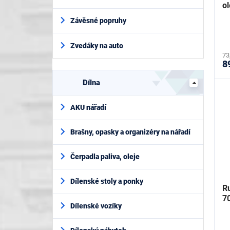
o
Závěsné popruhy
Zvedáky na auto
73
8
Dílna
AKU nářadí
Brašny, opasky a organizéry na nářadí
Čerpadla paliva, oleje
Dílenské stoly a ponky
R
7
Dílenské vozíky