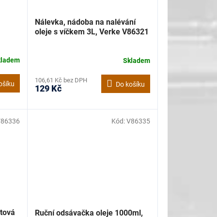
Nálevka, nádoba na nalévání
oleje s víčkem 3L, Verke V86321
kladem
Skladem
106,61 Kč bez DPH
ošíku
Do košíku
129 Kč
V86336
Kód:
V86335
stová
Ruční odsávačka oleje 1000ml,