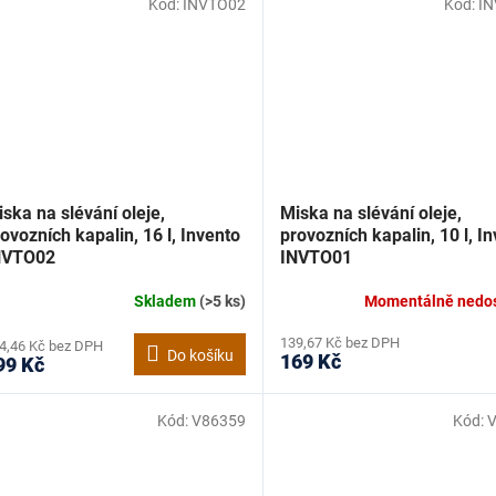
Kód:
INVTO02
Kód:
I
ska na slévání oleje,
Miska na slévání oleje,
ovozních kapalin, 16 l, Invento
provozních kapalin, 10 l, I
NVTO02
INVTO01
Skladem
(>5 ks)
Momentálně nedo
139,67 Kč bez DPH
4,46 Kč bez DPH
Do košíku
169 Kč
99 Kč
Kód:
V86359
Kód: