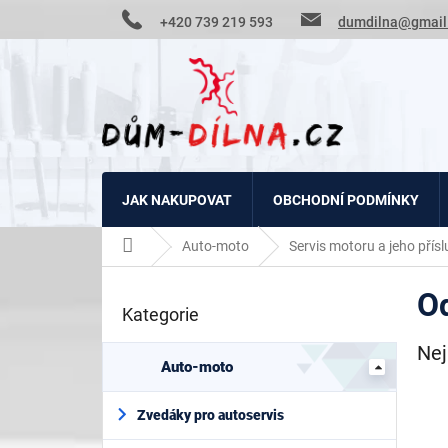
Přejít
+420 739 219 593
dumdilna@gmail
na
obsah
JAK NAKUPOVAT
OBCHODNÍ PODMÍNKY
Domů
Auto-moto
Servis motoru a jeho přísl
P
Od
o
Kategorie
Přeskočit
s
kategorie
t
Nej
r
Auto-moto
a
n
Zvedáky pro autoservis
n