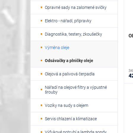
Opravné sady na zalomené svíčky
Elektro - nářadí, přípravky
Diagnostika, testery, zkoušečky
O
Výměna oleje
Odsávačky a plničky oleje
34
Olejová a palivová čerpadla
4
Nářadí na olejové filtry a výpustné
šrouby
Vozíky na sudy s olejem
Servis chlazení a klimatizace
Výfukové potrubí a lambda sondy