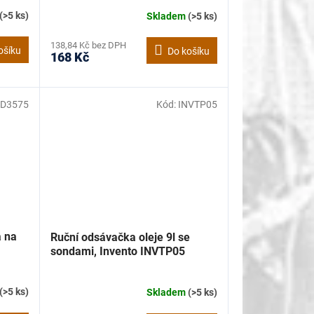
(>5 ks)
Skladem
(>5 ks)
138,84 Kč bez DPH
ošíku
Do košíku
168 Kč
D3575
Kód:
INVTP05
a na
Ruční odsávačka oleje 9l se
sondami, Invento INVTP05
(>5 ks)
Skladem
(>5 ks)