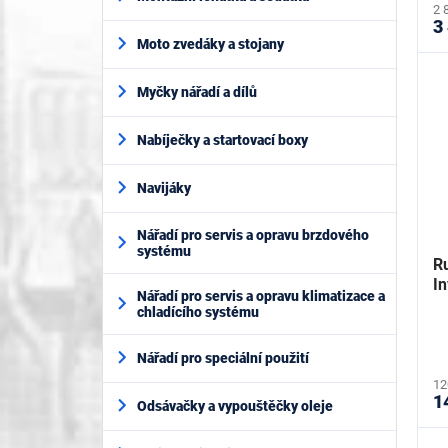
2 
3
Moto zvedáky a stojany
Myčky nářadí a dílů
Nabíječky a startovací boxy
Navijáky
Nářadí pro servis a opravu brzdového
systému
R
I
Nářadí pro servis a opravu klimatizace a
chladícího systému
Nářadí pro speciální použití
12
1
Odsávačky a vypouštěčky oleje