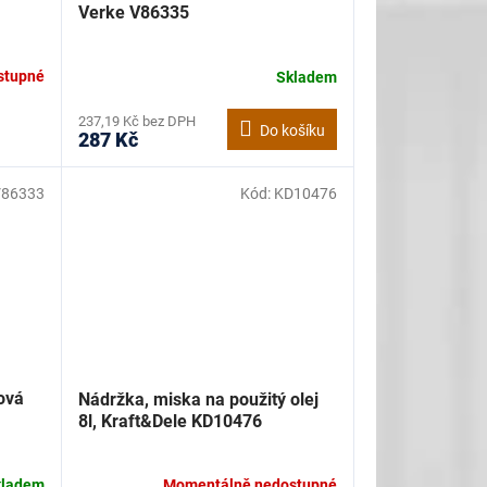
Verke V86335
stupné
Skladem
237,19 Kč bez DPH
Do košíku
287 Kč
V86333
Kód:
KD10476
ová
Nádržka, miska na použitý olej
8l, Kraft&Dele KD10476
kladem
Momentálně nedostupné