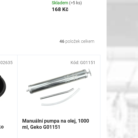
Skladem
(>5 ks)
168 Kč
46
položek celkem
02635
Kód:
G01151
Manuální pumpa na olej, 1000
ko
ml, Geko G01151