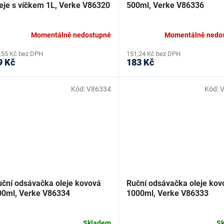
leje s víčkem 1L, Verke V86320
500ml, Verke V86336
Momentálně nedostupné
Momentálně nedo
,55 Kč bez DPH
151,24 Kč bez DPH
9 Kč
183 Kč
Kód:
V86334
Kód:
uční odsávačka oleje kovová
Ruční odsávačka oleje kov
00ml, Verke V86334
1000ml, Verke V86333
Skladem
S