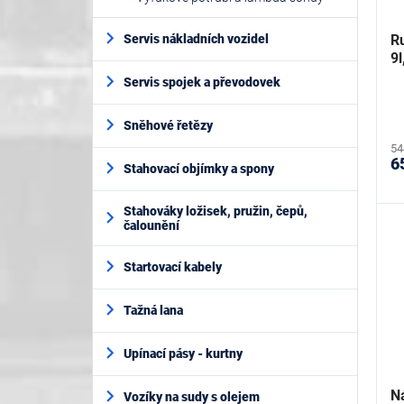
Ru
Servis nákladních vozidel
9
Servis spojek a převodovek
Sněhové řetězy
54
6
Stahovací objímky a spony
Stahováky ložisek, pružin, čepů,
čalounění
Startovací kabely
Tažná lana
Upínací pásy - kurtny
N
Vozíky na sudy s olejem