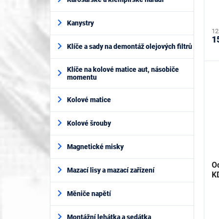
ů
Kanystry
12
1
Klíče a sady na demontáž olejových filtrů
Klíče na kolové matice aut, násobiče
momentu
Kolové matice
Kolové šrouby
Magnetické misky
Od
Mazací lisy a mazací zařízení
K
Měniče napětí
Montážní lehátka a sedátka