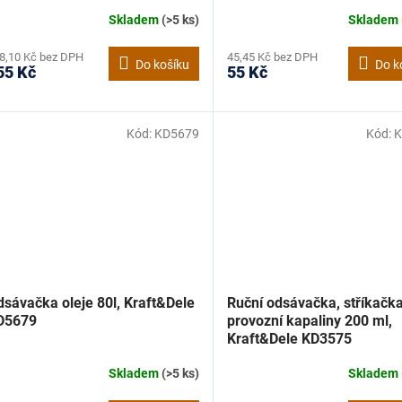
Skladem
(>5 ks)
Skladem
8,10 Kč bez DPH
45,45 Kč bez DPH
Do košíku
Do k
55 Kč
55 Kč
Kód:
KD5679
Kód:
K
sávačka oleje 80l, Kraft&Dele
Ruční odsávačka, stříkačk
D5679
provozní kapaliny 200 ml,
Kraft&Dele KD3575
Skladem
(>5 ks)
Skladem