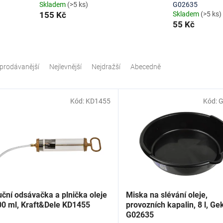
Skladem
(>5 ks)
G02635
155 Kč
Skladem
(>5 ks)
55 Kč
prodávanější
Nejlevnější
Nejdražší
Abecedně
Kód:
KD1455
Kód:
G
ční odsávačka a plnička oleje
Miska na slévání oleje,
00 ml, Kraft&Dele KD1455
provozních kapalin, 8 l, Ge
G02635