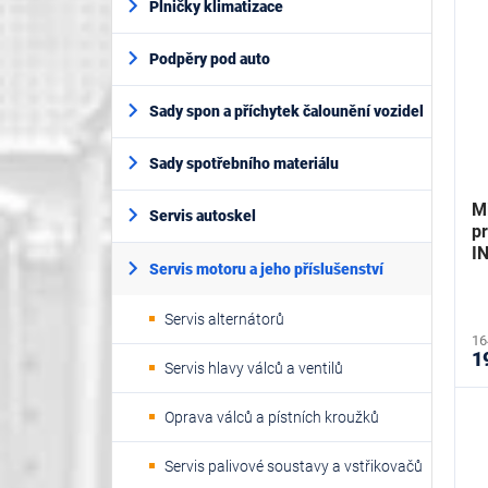
Plničky klimatizace
Podpěry pod auto
Sady spon a příchytek čalounění vozidel
Sady spotřebního materiálu
Mi
Servis autoskel
pr
I
Servis motoru a jeho příslušenství
Servis alternátorů
16
1
Servis hlavy válců a ventilů
Oprava válců a pístních kroužků
Servis palivové soustavy a vstřikovačů