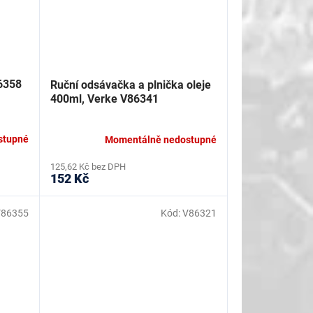
6358
Ruční odsávačka a plnička oleje
400ml, Verke V86341
stupné
Momentálně nedostupné
125,62 Kč bez DPH
152 Kč
V86355
Kód:
V86321