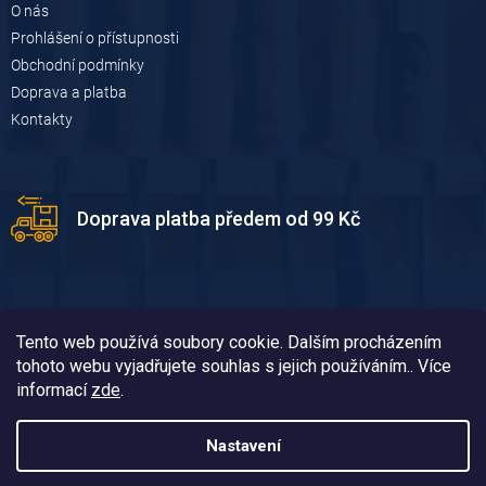
O nás
Prohlášení o přístupnosti
Obchodní podmínky
Doprava a platba
Kontakty
Doprava platba předem od 99 Kč
Tento web používá soubory cookie. Dalším procházením
tohoto webu vyjadřujete souhlas s jejich používáním.. Více
informací
zde
.
Doprava platba dobírkou od 119 Kč
Nastavení