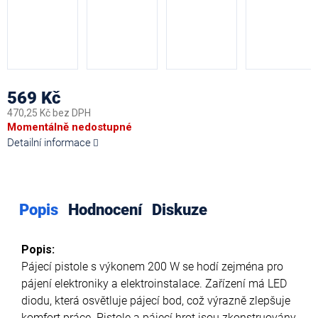
569 Kč
470,25 Kč bez DPH
Měrná
Momentálně nedostupné
cena:
Detailní informace
Popis
Hodnocení
Diskuze
Popis:
Pájecí pistole s výkonem 200 W se hodí zejména pro
pájení elektroniky a elektroinstalace. Zařízení má LED
diodu, která osvětluje pájecí bod, což výrazně zlepšuje
komfort práce. Pistole a pájecí hrot jsou zkonstruovány