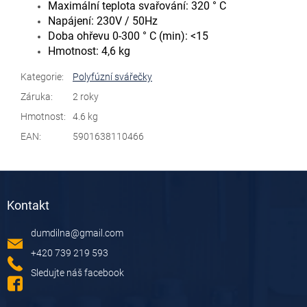
Maximální teplota svařování: 320 ° C
Napájení: 230V / 50Hz
Doba ohřevu 0-300 ° C (min): <15
Hmotnost: 4,6 kg
Kategorie
:
Polyfúzní svářečky
Záruka
:
2 roky
Hmotnost
:
4.6 kg
EAN
:
5901638110466
Z
á
Kontakt
p
a
dumdilna
@
gmail.com
t
í
+420 739 219 593
Sledujte náš facebook