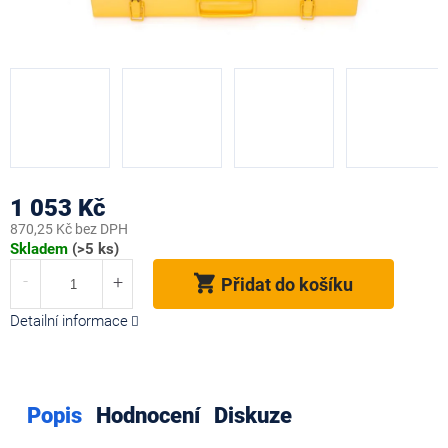
1 053 Kč
870,25 Kč bez DPH
Měrná
Skladem
(>5 ks)
cena:
Přidat do košíku
Detailní informace
Popis
Hodnocení
Diskuze