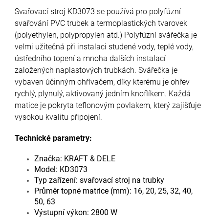
Svařovací stroj KD3073 se používá pro polyfúzní
svařování PVC trubek a termoplastických tvarovek
(polyethylen, polypropylen atd.)
Polyfúzní svářečka je
velmi užitečná při instalaci studené vody, teplé vody,
ústředního topení a mnoha dalších instalací
založených naplastových trubkách.
Svářečka je
vybaven účinným ohřívačem, díky kterému je ohřev
rychlý, plynulý, aktivovaný jedním knoflíkem.
Každá
matice je pokryta teflonovým povlakem, který zajišťuje
vysokou kvalitu připojení.
Technické parametry:
Značka: KRAFT & DELE
Model: KD3073
Typ zařízení: svařovací stroj na trubky
Průměr topné matrice (mm): 16, 20, 25, 32, 40,
50, 63
Výstupní výkon: 2800 W