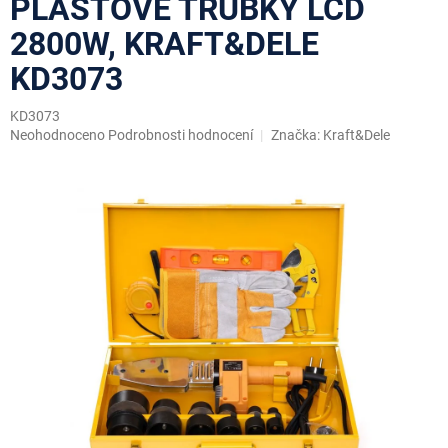
PLASTOVÉ TRUBKY LCD
2800W, KRAFT&DELE
KD3073
KD3073
Průměrné
Neohodnoceno
Podrobnosti hodnocení
Značka:
Kraft&Dele
hodnocení
produktu
je
0,0
z
5
hvězdiček.