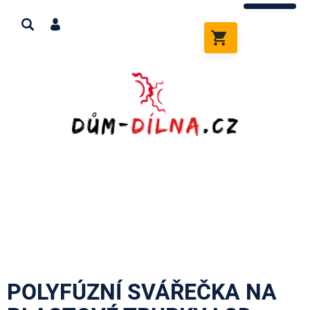
Přejít
na
obsah
NÁKUPNÍ
KOŠÍK
POLYFÚZNÍ SVÁŘEČKA NA