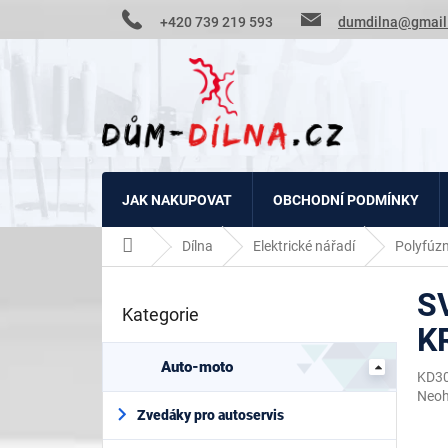
Přejít
+420 739 219 593
dumdilna@gmail
na
obsah
JAK NAKUPOVAT
OBCHODNÍ PODMÍNKY
Domů
Dílna
Elektrické nářadí
Polyfúzn
P
S
o
Kategorie
Přeskočit
s
K
kategorie
t
r
Auto-moto
KD3
a
Prům
Neo
n
hodn
Zvedáky pro autoservis
n
prod