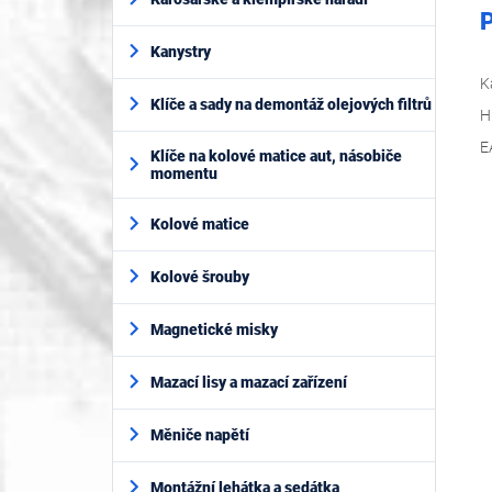
P
Kanystry
K
Klíče a sady na demontáž olejových filtrů
H
E
Klíče na kolové matice aut, násobiče
momentu
Kolové matice
Kolové šrouby
Magnetické misky
Mazací lisy a mazací zařízení
Měniče napětí
Montážní lehátka a sedátka