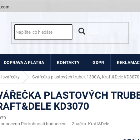
.com
HLEDAT
DOPRAVA A PLATBA
KONTAKTY
GDPR
REKLAMACE
í svářečky
Svářečka plastových trubek 1300W, Kraft&Dele KD3070
VÁŘEČKA PLASTOVÝCH TRUBE
RAFT&DELE KD3070
070
ěrné
hodnoceno
Podrobnosti hodnocení
Značka:
Kraft&Dele
ocení
uktu