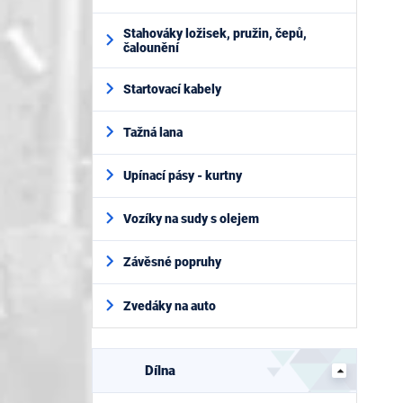
Stahováky ložisek, pružin, čepů,
čalounění
Startovací kabely
Tažná lana
Upínací pásy - kurtny
Vozíky na sudy s olejem
Závěsné popruhy
Zvedáky na auto
Dílna