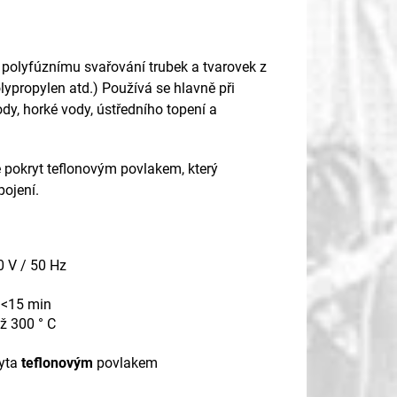
k polyfúznímu svařování trubek a tvarovek z
lypropylen atd.) Používá se hlavně při
dy, horké vody, ústředního topení a
 pokryt teflonovým povlakem, který
pojení.
0 V / 50 Hz
 <15 min
až 300 ° C
g
ryta
teflonovým
povlakem