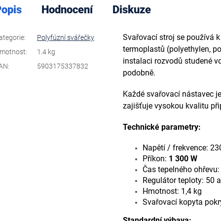
opis
Hodnocení
Diskuze
Svařovací stroj se používá 
ategorie
:
Polyfúzní svářečky
termoplastů (polyethylen, po
motnost
:
1.4 kg
instalaci rozvodů studené vo
AN
:
5903175337832
podobně.
Každé svařovací nástavec je
zajišťuje vysokou kvalitu při
Technické parametry:
Napětí / frekvence: 23
Příkon:
1 300 W
Čas tepelného ohřevu:
Regulátor teploty: 50 
Hmotnost: 1,4 k
Svařovací kopyta pok
Standardní výbava: