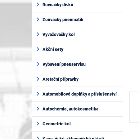
í
je
Rovnačky disků
p
0,0
z
a
5
Zouvačky pneumatik
n
hvěz
e
l
Vyvažovačky kol
Akční sety
Vybavení pneuservisu
Aretační přípravky
Automobilové doplňky a příslušenství
Autochemie, autokosmetika
Geometrie kol
Karosářské a klempířské nářadí