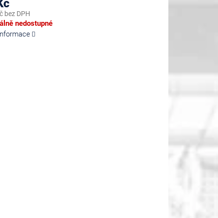
Kč
č bez DPH
lně nedostupné
 informace