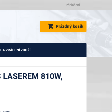
Přihlášení
NÁKUPNÍ
Prázdný košík
KOŠÍK
 A VRÁCENÍ ZBOŽÍ
S LASEREM 810W,