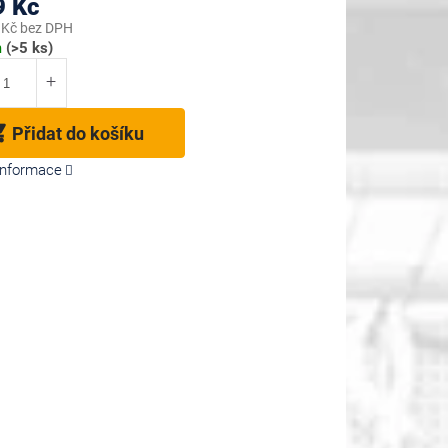
9 Kč
 Kč bez DPH
m
(>5 ks)
Přidat do košíku
 informace