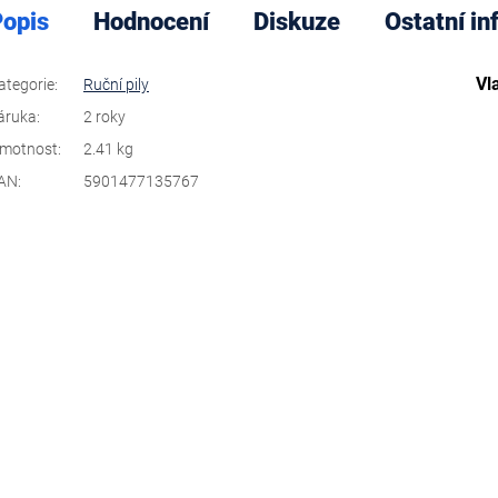
opis
Hodnocení
Diskuze
Ostatní i
Vl
ategorie
:
Ruční pily
áruka
:
2 roky
motnost
:
2.41 kg
AN
:
5901477135767