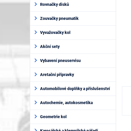
í
je
Rovnačky disků
p
0,0
z
a
5
Zouvačky pneumatik
n
hvěz
e
l
Vyvažovačky kol
Akční sety
Vybavení pneuservisu
Aretační přípravky
Automobilové doplňky a příslušenství
Autochemie, autokosmetika
Geometrie kol
Karosářské a klempířské nářadí