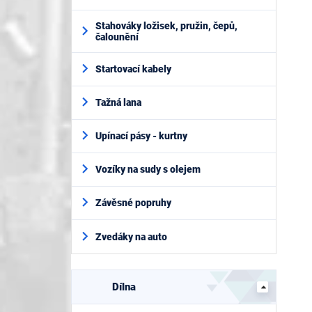
Stahováky ložisek, pružin, čepů,
čalounění
Startovací kabely
Tažná lana
Upínací pásy - kurtny
Vozíky na sudy s olejem
Závěsné popruhy
Zvedáky na auto
Dílna