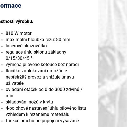
nformace
astnosti výrobku:
810 W motor
maximální hloubka řezu: 80 mm
laserové ukazovátko
regulace úhlu sklonu základny
0/15/30/45 °
výměna pilového kotouče bez nářadí
tlačítko zablokování umožňuje
nepřetržitý provoz a snižuje únavu
uživatele
ovládání otáček od 0 do 3000 zdvihů /
min
skladování nožů v krytu
4-polohové nastavení úhlu pilového listu
vzhledem k řezanému materiálu
funkce prachu po připojení vysavače