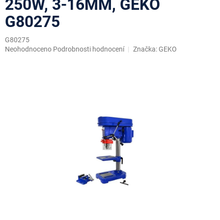
250W, 3-16MM, GEKO
G80275
G80275
Průměrné
Neohodnoceno
Podrobnosti hodnocení
Značka:
GEKO
hodnocení
produktu
je
0,0
z
5
hvězdiček.