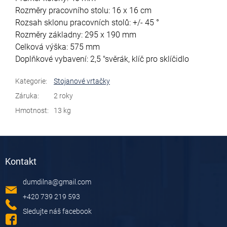
Rozměry pracovního stolu: 16 x 16 cm
Rozsah sklonu pracovních stolů: +/- 45 °
Rozměry základny: 295 x 190 mm
Celková výška: 575 mm
Doplňkové vybavení: 2,5 "svěrák, klíč pro sklíčidlo
Kategorie
:
Stojanové vrtačky
Záruka
:
2 roky
Hmotnost
:
13 kg
Z
á
Kontakt
p
a
dumdilna
@
gmail.com
t
í
+420 739 219 593
Sledujte náš facebook