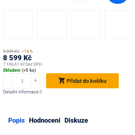
9 999 Kč
–14 %
8 599 Kč
7 106,61 Kč bez DPH
Měrná
Skladem
(>5 ks)
cena:
Přidat do košíku
Detailní informace
Popis
Hodnocení
Diskuze