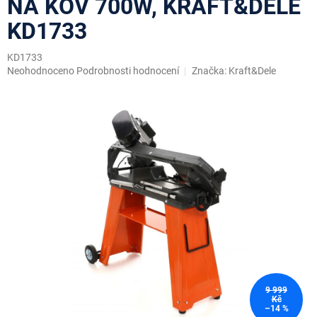
NA KOV 700W, KRAFT&DELE
KD1733
KD1733
Průměrné
Neohodnoceno
Podrobnosti hodnocení
Značka:
Kraft&Dele
hodnocení
produktu
je
0,0
z
5
hvězdiček.
9 999
Kč
–14 %