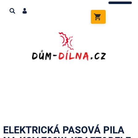
Přejít
na
obsah
NÁKUPNÍ
KOŠÍK
ELEKTRICKÁ PASOVÁ PILA