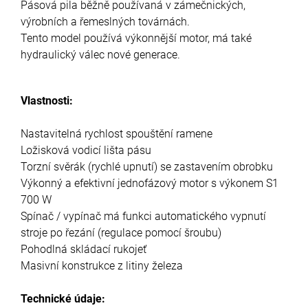
Pásová pila běžně používaná v zámečnických,
výrobních a řemeslných továrnách.
Tento model používá výkonnější motor, má také
hydraulický válec nové generace.
Vlastnosti:
Nastavitelná rychlost spouštění ramene
Ložisková vodicí lišta pásu
Torzní svěrák (rychlé upnutí) se zastavením obrobku
Výkonný a efektivní jednofázový motor s výkonem S1
700 W
Spínač / vypínač má funkci automatického vypnutí
stroje po řezání (regulace pomocí šroubu)
Pohodlná skládací rukojeť
Masivní konstrukce z litiny železa
Technické údaje: