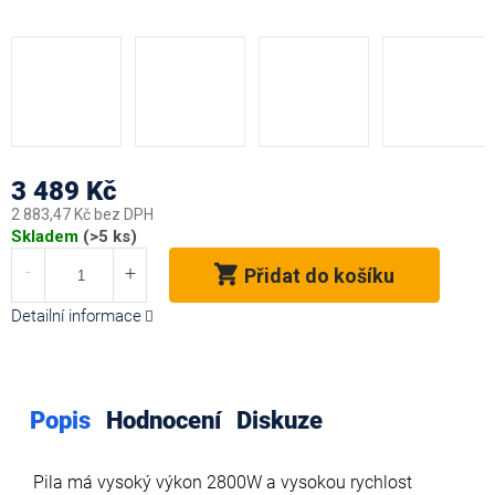
3 489 Kč
2 883,47 Kč bez DPH
Měrná
Skladem
(>5 ks)
cena:
Přidat do košíku
Detailní informace
Popis
Hodnocení
Diskuze
Pila má vysoký výkon 2800W a vysokou rychlost