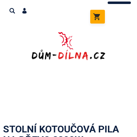
Přejít
na
obsah
NÁKUPNÍ
KOŠÍK
STOLNÍ KOTOUČOVÁ PILA