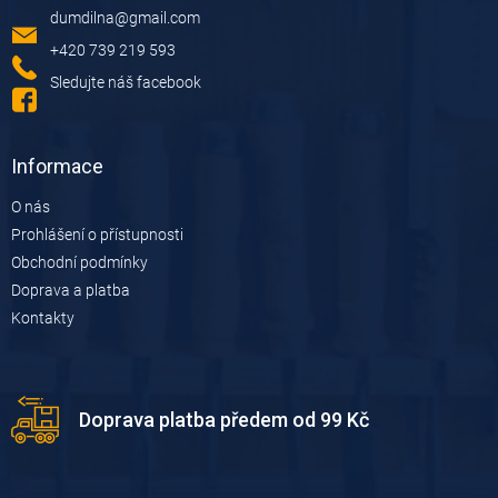
a
dumdilna
@
gmail.com
t
í
+420 739 219 593
Sledujte náš facebook
Informace
O nás
Prohlášení o přístupnosti
Obchodní podmínky
Doprava a platba
Kontakty
Doprava platba předem od 99 Kč