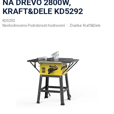
NA DŘEVO 2800W,
KRAFT&DELE KD5292
KD5292
Průměrné
Neohodnoceno
Podrobnosti hodnocení
Značka:
Kraft&Dele
hodnocení
produktu
je
0,0
z
5
hvězdiček.