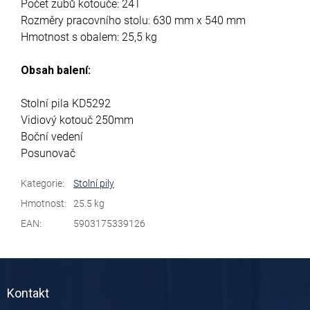
Počet zubů kotouče: 24T
Rozměry pracovního stolu: 630 mm x 540 mm
Hmotnost s obalem: 25,5 kg
Obsah balení:
Stolní pila KD5292
Vidiový kotouč 250mm
Boční vedení
Posunovač
Kategorie
:
Stolní pily
Hmotnost
:
25.5 kg
EAN
:
5903175339126
Z
á
Kontakt
p