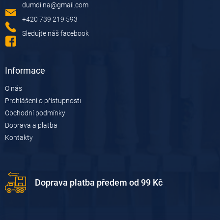
dumdilna
@
gmail.com
t
í
+420 739 219 593
Sledujte náš facebook
Informace
O nás
Prohlášení o přístupnosti
Obchodní podmínky
Doprava a platba
Kontakty
Doprava platba předem od 99 Kč