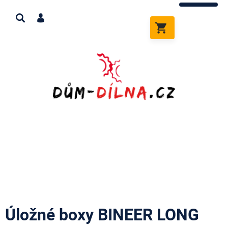
Přejít
na
obsah
NÁKUPNÍ
KOŠÍK
Úložné boxy BINEER LONG