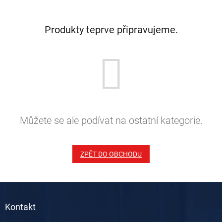
Produkty teprve připravujeme.
Můžete se ale podívat na ostatní kategorie.
ZPĚT DO OBCHODU
Z
á
Kontakt
p
a