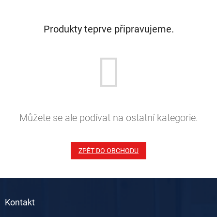
Produkty teprve připravujeme.
Můžete se ale podívat na ostatní kategorie.
ZPĚT DO OBCHODU
Z
á
Kontakt
p
a