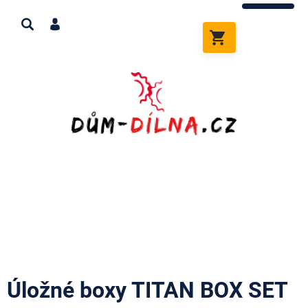
Přejít
na
obsah
NÁKUPNÍ
KOŠÍK
Úložné boxy TITAN BOX SET