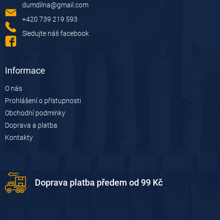
dumdilna
@
gmail.com
t
í
+420 739 219 593
Sledujte náš facebook
Informace
O nás
Prohlášení o přístupnosti
Obchodní podmínky
Doprava a platba
Kontakty
Doprava platba předem od 99 Kč