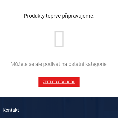
Produkty teprve připravujeme.
Můžete se ale podívat na ostatní kategorie.
ZPĚT DO OBCHODU
Z
á
Kontakt
p
a