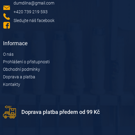
dumdilna
@
gmail.com
t
í
+420 739 219 593
Sledujte náš facebook
Informace
O nás
Prohlášení o přístupnosti
Obchodní podmínky
Doprava a platba
Kontakty
Doprava platba předem od 99 Kč