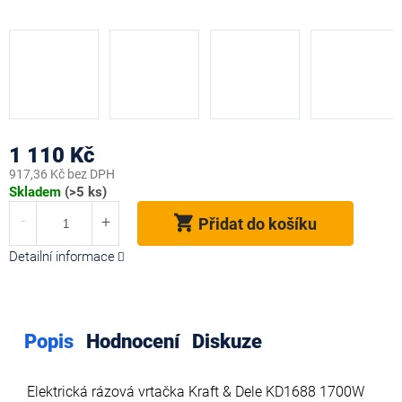
1 110 Kč
917,36 Kč bez DPH
Měrná
Skladem
(>5 ks)
cena:
Přidat do košíku
Detailní informace
Popis
Hodnocení
Diskuze
Elektrická rázová vrtačka Kraft & Dele KD1688 1700W