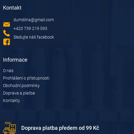
á
Kontakt
p
a
dumdilna
@
gmail.com
t
í
+420 739 219 593
Sledujte náš facebook
Informace
O nás
Prohlášení o přístupnosti
Obchodní podmínky
Doprava a platba
Kontakty
Doprava platba předem od 99 Kč