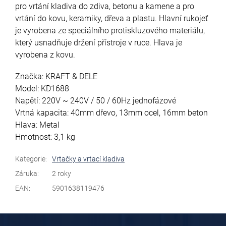
pro vrtání kladiva do zdiva, betonu a kamene a pro
vrtání do kovu, keramiky, dřeva a plastu. Hlavní rukojeť
je vyrobena ze speciálního protiskluzového materiálu,
který usnadňuje držení přístroje v ruce. Hlava je
vyrobena z kovu.
Značka: KRAFT & DELE
Model: KD1688
Napětí: 220V ~ 240V / 50 / 60Hz jednofázové
Vrtná kapacita: 40mm dřevo, 13mm ocel, 16mm beton
Hlava: Metal
Hmotnost: 3,1 kg
Kategorie
:
Vrtačky a vrtací kladiva
Záruka
:
2 roky
EAN
:
5901638119476
Z