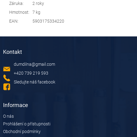
Záruka
:
2 roky
Hmotnost
:
7 kg
EAN
:
5903175334220
Z
á
Kontakt
p
a
dumdilna
@
gmail.com
t
í
+420 739 219 593
Sledujte náš facebook
Informace
O nás
Prohlášení o přístupnosti
Obchodní podmínky