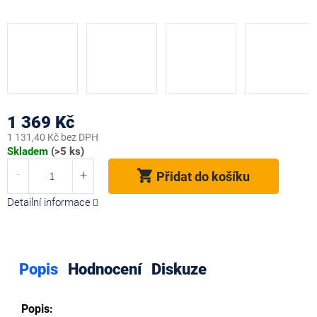
1 369 Kč
1 131,40 Kč bez DPH
Měrná
Skladem
(>5 ks)
cena:
Přidat do košíku
Detailní informace
Popis
Hodnocení
Diskuze
Popis: