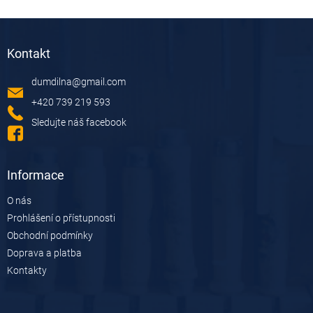
Z
á
Kontakt
p
a
dumdilna
@
gmail.com
t
í
+420 739 219 593
Sledujte náš facebook
Informace
O nás
Prohlášení o přístupnosti
Obchodní podmínky
Doprava a platba
Kontakty