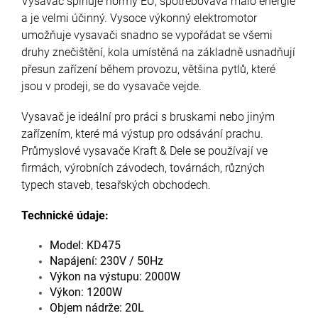
Vysavač splňuje normy EU, spotřebovává málo energie
a je velmi účinný. Vysoce výkonný elektromotor
umožňuje vysavači snadno se vypořádat se všemi
druhy znečištění, kola umístěná na základně usnadňují
přesun zařízení během provozu, většina pytlů, které
jsou v prodeji, se do vysavače vejde.
Vysavač je ideální pro práci s bruskami nebo jiným
zařízením, které má výstup pro odsávání prachu.
Průmyslové vysavače Kraft & Dele se používají ve
firmách, výrobních závodech, továrnách, různých
typech staveb, tesařských obchodech.
Technické údaje:
Model: KD475
Napájení: 230V / 50Hz
Výkon na výstupu: 2000W
Výkon: 1200W
Objem nádrže: 20L