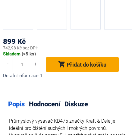
899 Kč
742,98 Kč bez DPH
Měrná
Skladem
(>5 ks)
cena:
Přidat do košíku
Detailní informace
Popis
Hodnocení
Diskuze
Průmyslový vysavač KD475 značky Kraft & Dele je
ideální pro čištění suchých i mokrých povrchů.