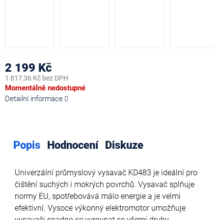
2 199 Kč
1 817,36 Kč bez DPH
Měrná
Momentálně nedostupné
cena:
Detailní informace
Popis
Hodnocení
Diskuze
Univerzální průmyslový vysavač KD483
je ideální pro
čištění suchých i mok
rých povrchů.
Vysavač splňuje
normy EU, spotřebovává málo energie a je velmi
efektivní.
Vysoce výkonný elektromotor umožňuje
vysavači snadno se vyrovnat se všemi druhy