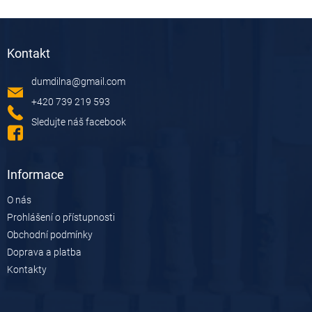
Z
á
Kontakt
p
a
dumdilna
@
gmail.com
t
í
+420 739 219 593
Sledujte náš facebook
Informace
O nás
Prohlášení o přístupnosti
Obchodní podmínky
Doprava a platba
Kontakty