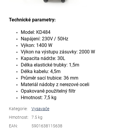
Technické parametry:
Model: KD484
Napájení: 230V / 50Hz
Výkon: 1400 W
Výkon na výstupu zásuvky: 2000 W
Kapacita nádrže: 30L
Délka elastické trubky: 1,5m
Délka kabelu: 4,5m
Průměr sací trubice: 36 mm
Materiál nádoby z nerezové oceli
Opakovaně použitelný filtr
Hmotnost: 7,5 kg
Kategorie
:
Vysavače
Hmotnost
:
7.5 kg
EAN
:
5901638115638