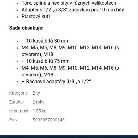
Torx, spline a hex bity v různých velikostech
Adaptér s 1/2 „a 3/8“ zásuvkou pro 10 mm bity
Plastový kufr
Sada obsahuje:
– 10 kusů bitů 30 mm
M4, M5, M6, M8, M9, M10, M12, M14, M16 (s
otvorem), M18
– 10 kusů bitů 75 mm
M4, M5, M6, M8, M9, M10, M12, M14, M16 (s
otvorem), M18
– Ráčnové adaptéry 3/8 „a 1/2“
Kategorie
:
Bity
Záruka
:
2 roky
Hmotnost
:
1.55 kg
EAN
:
5903957000145