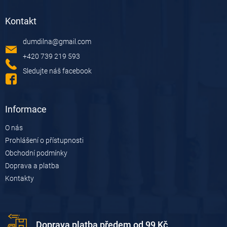
Z
á
Kontakt
p
a
dumdilna
@
gmail.com
t
í
+420 739 219 593
Sledujte náš facebook
Informace
O nás
Prohlášení o přístupnosti
Obchodní podmínky
Doprava a platba
Kontakty
Doprava platba předem od 99 Kč