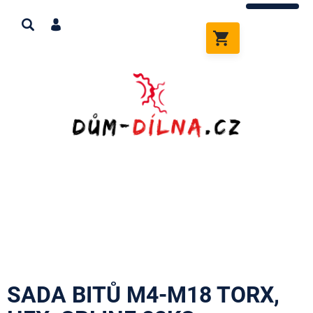
Přejít
na
obsah
NÁKUPNÍ
KOŠÍK
SADA BITŮ M4-M18 TORX,