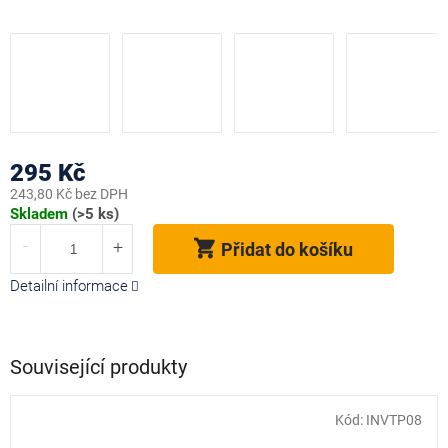
295 Kč
243,80 Kč bez DPH
Měrná
Skladem
(>5 ks)
cena:
Přidat do košíku
Detailní informace
Související produkty
Kód:
INVTP08