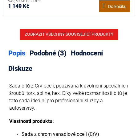
949,59 Kč bez DPH
1 149 Kč
Do košíku
ZOBRAZIT VŠECHNY SOUVISEJÍCÍ PRODUKTY
Popis
Podobné (3)
Hodnocení
Diskuze
Sada bitů z CrV oceli, používaná k uvolnění speciálních
šroubů: torx, spline, hex. Díky velké rozmanitosti bitů je
tato sada ideální pro profesionální služby a
autoservisy.
Vlastnosti produktu:
Sada z chrom vanadiové oceli (CrV)