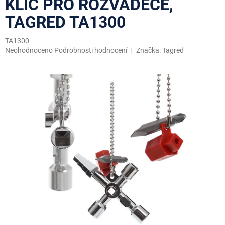
KLÍČ PRO ROZVADĚČE,
TAGRED TA1300
TA1300
Průměrné
Neohodnoceno
Podrobnosti hodnocení
Značka:
Tagred
hodnocení
produktu
je
0,0
z
5
hvězdiček.