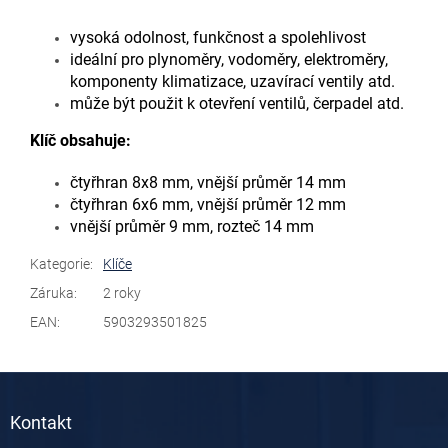
vysoká odolnost, funkčnost a spolehlivost
ideální pro plynoměry, vodoměry, elektroměry,
komponenty klimatizace, uzavírací ventily atd.
může být použit k otevření ventilů, čerpadel atd.
Klíč obsahuje:
čtyřhran 8x8 mm, vnější průměr 14 mm
čtyřhran 6x6 mm, vnější průměr 12 mm
vnější průměr 9 mm, rozteč 14 mm
Kategorie
:
Klíče
Záruka
:
2 roky
EAN
:
5903293501825
Z
á
Kontakt
p