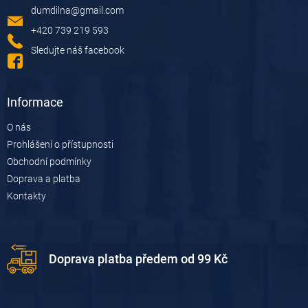
a
dumdilna
@
gmail.com
t
í
+420 739 219 593
Sledujte náš facebook
Informace
O nás
Prohlášení o přístupnosti
Obchodní podmínky
Doprava a platba
Kontakty
Doprava platba předem od 99 Kč