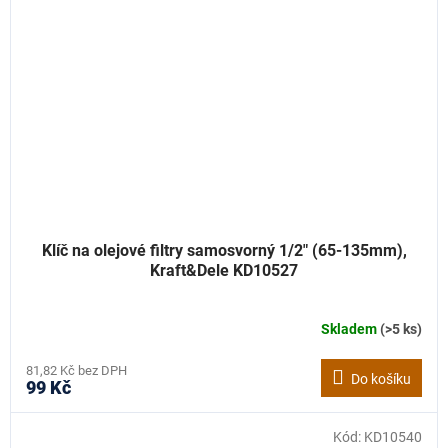
Klíč na olejové filtry samosvorný 1/2" (65-135mm),
Kraft&Dele KD10527
Skladem
(>5 ks)
81,82 Kč bez DPH
Do košíku
99 Kč
Kód:
KD10540