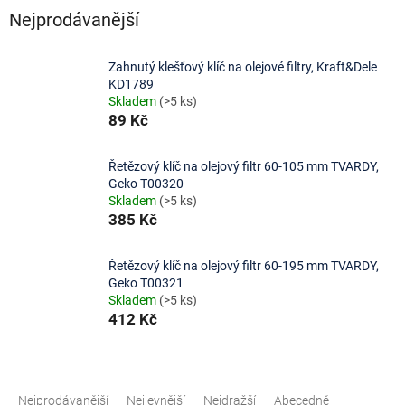
Nejprodávanější
Zahnutý klešťový klíč na olejové filtry, Kraft&Dele
KD1789
Skladem
(>5 ks)
89 Kč
Řetězový klíč na olejový filtr 60-105 mm TVARDY,
Geko T00320
Skladem
(>5 ks)
385 Kč
Řetězový klíč na olejový filtr 60-195 mm TVARDY,
Geko T00321
Skladem
(>5 ks)
412 Kč
Ř
a
Nejprodávanější
Nejlevnější
Nejdražší
Abecedně