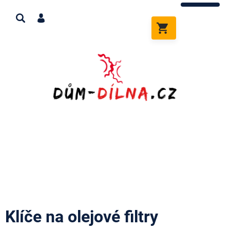
Přejít
na
obsah
NÁKUPNÍ
KOŠÍK
Klíče na olejové filtry