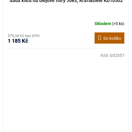
Sada klíčů na olejové filtry 30ks, Kraft&Dele KD10502
Skladem
(>5 ks)
979,34 Kč bez DPH
Do košíku
1 185 Kč
Kód:
G02557