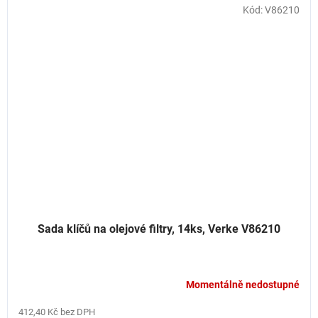
Kód:
V86210
Sada klíčů na olejové filtry, 14ks, Verke V86210
Momentálně nedostupné
412,40 Kč bez DPH