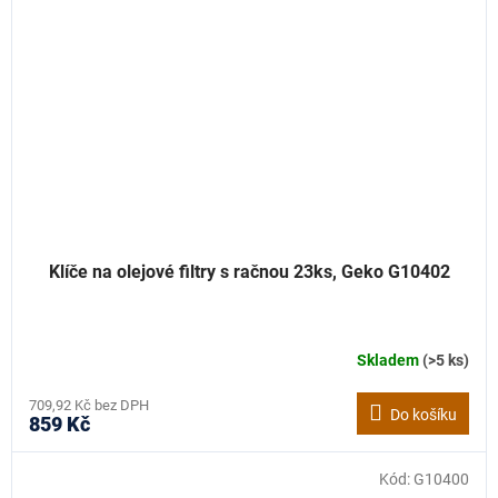
Klíče na olejové filtry s račnou 23ks, Geko G10402
Skladem
(>5 ks)
709,92 Kč bez DPH
Do košíku
859 Kč
Kód:
G10400