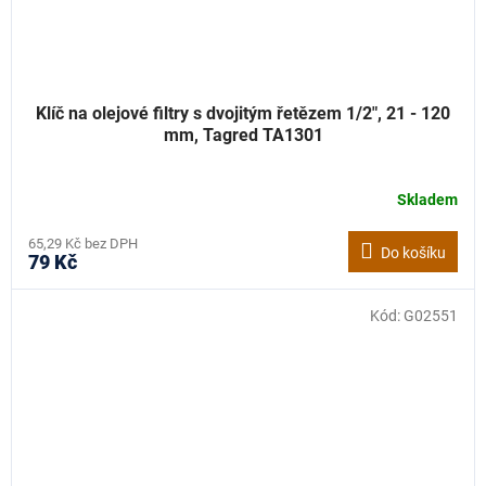
Klíč na olejové filtry s dvojitým řetězem 1/2", 21 - 120
mm, Tagred TA1301
Skladem
65,29 Kč bez DPH
Do košíku
79 Kč
Kód:
G02551