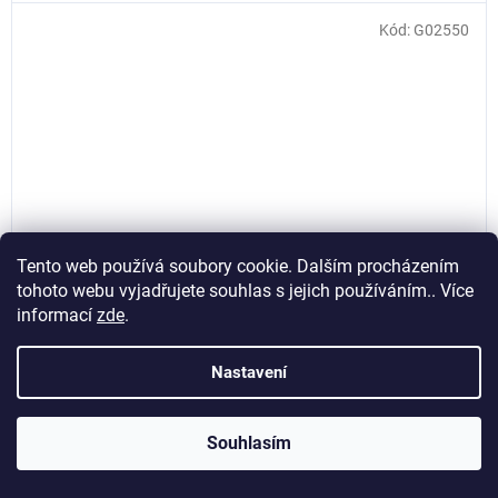
Kód:
G02550
Tento web používá soubory cookie. Dalším procházením
tohoto webu vyjadřujete souhlas s jejich používáním.. Více
informací
zde
.
Klíč na olejové filtry samosvorný 65 - 130mm, Geko
Nastavení
G02550
Souhlasím
Skladem
(>5 ks)