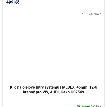
499 Kč
Kód:
G02549
Klíč na olejové filtry systému HALDEX, 46mm, 12-ti
hranný pro VW, AUDI, Geko G02549
Skladem
(>5 ks)