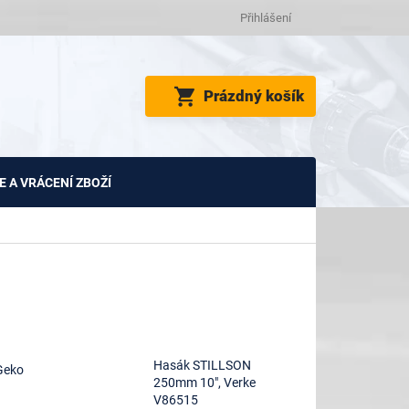
Přihlášení
NÁKUPNÍ
Prázdný košík
KOŠÍK
 A VRÁCENÍ ZBOŽÍ
Hasák STILLSON
 Geko
250mm 10", Verke
V86515