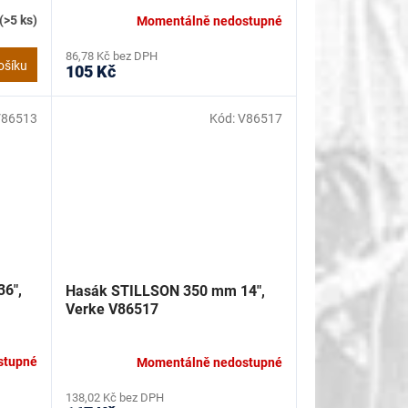
(>5 ks)
Momentálně nedostupné
86,78 Kč bez DPH
ošíku
105 Kč
V86513
Kód:
V86517
6",
Hasák STILLSON 350 mm 14",
Verke V86517
stupné
Momentálně nedostupné
138,02 Kč bez DPH