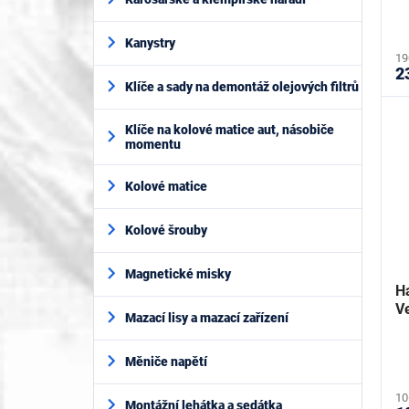
ů
Kanystry
19
2
Klíče a sady na demontáž olejových filtrů
Klíče na kolové matice aut, násobiče
momentu
Kolové matice
Kolové šrouby
Magnetické misky
H
V
Mazací lisy a mazací zařízení
Měniče napětí
10
Montážní lehátka a sedátka