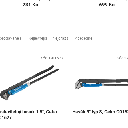
231 Kč
699 Kč
prodávanější
Nejlevnější
Nejdražší
Abecedně
Kód:
G01627
Kód:
G
stavitelný hasák 1,5", Geko
Hasák 3" typ S, Geko G016
01627