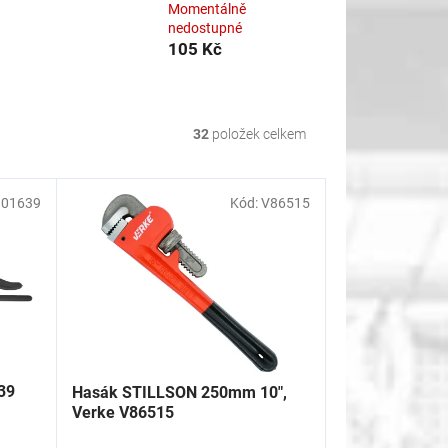
Momentálně
nedostupné
105 Kč
32
položek celkem
01639
Kód:
V86515
39
Hasák STILLSON 250mm 10",
Verke V86515