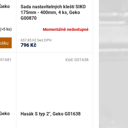
Geko
Sada nastavitelných kleští SIKO
175mm - 400mm, 4 ks, Geko
G00870
(>5 ks)
Momentálně nedostupné
657,85 Kč bez DPH
ošíku
796 Kč
01681
Kód:
G01638
Geko
Hasák S typ 2", Geko G01638