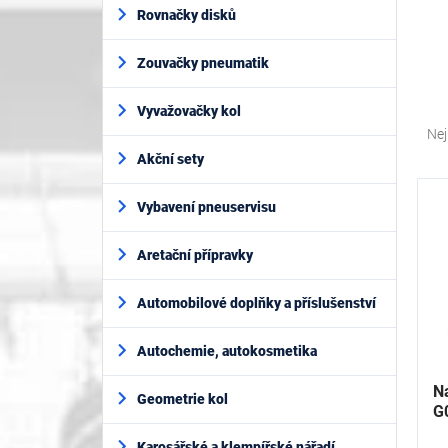
í
Rovnačky disků
p
a
Zouvačky pneumatik
n
e
Ř
l
Vyvažovačky kol
a
Nej
z
Akční sety
e
V
n
ý
Vybavení pneuservisu
í
p
p
i
Aretační přípravky
r
s
o
p
Automobilové doplňky a příslušenství
d
r
u
o
k
Autochemie, autokosmetika
d
t
u
Na
ů
Geometrie kol
k
G
t
Karosářské a klempířské nářadí