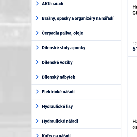
AKU nářadí
H
G
Brašny, opasky a organizéry na nářadí
Čerpadla paliva, oleje
42
Dílenské stoly a ponky
5
Dílenské vozíky
Dílenský nábytek
Elektrické nářadí
Hydraulické lisy
H
Hydraulické nářadí
G
Kufry na nářadí