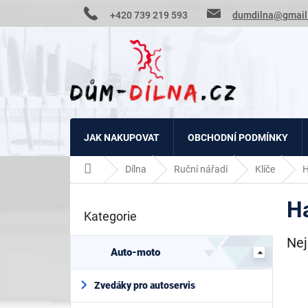
Přejít
+420 739 219 593
dumdilna@gmail
na
obsah
JAK NAKUPOVAT
OBCHODNÍ PODMÍNKY
Domů
Dílna
Ruční nářadí
Klíče
H
P
H
o
Kategorie
Přeskočit
s
kategorie
t
Nej
r
Auto-moto
a
n
Zvedáky pro autoservis
n