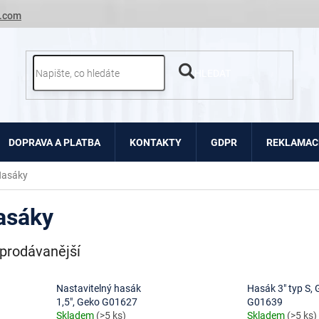
.com
HLEDAT
DOPRAVA A PLATBA
KONTAKTY
GDPR
REKLAMACE
asáky
asáky
prodávanější
Nastavitelný hasák
Hasák 3" typ S,
1,5", Geko G01627
G01639
Skladem
(>5 ks)
Skladem
(>5 ks)