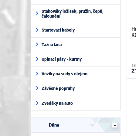
Stahováky ložisek, pružin, čepů,
čalounění
Ha
Startovací kabely
K
Tažná lana
Upínací pásy - kurtny
18
2
Vozíky na sudy s olejem
Závěsné popruhy
Zvedáky na auto
Dílna