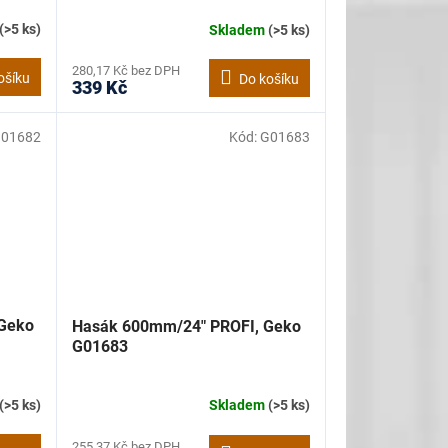
(>5 ks)
Skladem
(>5 ks)
280,17 Kč bez DPH
ošíku
Do košíku
339 Kč
01682
Kód:
G01683
Geko
Hasák 600mm/24" PROFI, Geko
G01683
(>5 ks)
Skladem
(>5 ks)
255,37 Kč bez DPH