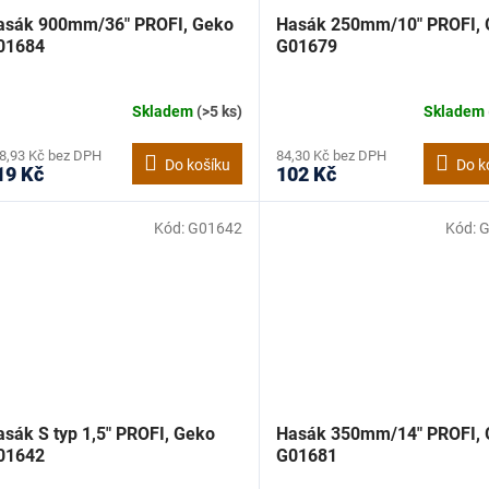
asák 900mm/36" PROFI, Geko
Hasák 250mm/10" PROFI, 
01684
G01679
Skladem
(>5 ks)
Skladem
8,93 Kč bez DPH
84,30 Kč bez DPH
Do košíku
Do k
19 Kč
102 Kč
Kód:
G01642
Kód:
G
asák S typ 1,5" PROFI, Geko
Hasák 350mm/14" PROFI, 
01642
G01681