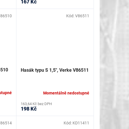
167 Kč
V86510
Kód:
V86511
6510
Hasák typu S 1,5", Verke V86511
stupné
Momentálně nedostupné
163,64 Kč bez DPH
198 Kč
V86514
Kód:
KD11411