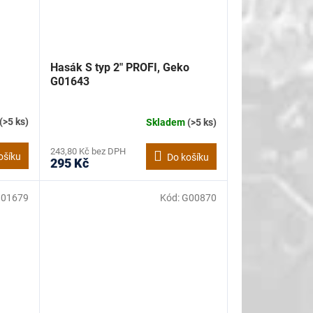
Hasák S typ 2" PROFI, Geko
G01643
(>5 ks)
Skladem
(>5 ks)
243,80 Kč bez DPH
ošíku
Do košíku
295 Kč
01679
Kód:
G00870