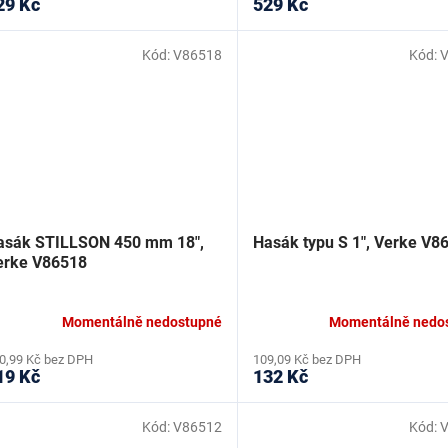
29 Kč
529 Kč
Kód:
V86518
Kód:
asák STILLSON 450 mm 18",
Hasák typu S 1", Verke V8
erke V86518
Momentálně nedostupné
Momentálně nedo
0,99 Kč bez DPH
109,09 Kč bez DPH
19 Kč
132 Kč
Kód:
V86512
Kód: