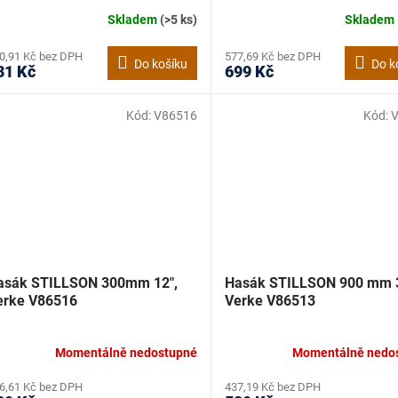
Skladem
(>5 ks)
Skladem
0,91 Kč bez DPH
577,69 Kč bez DPH
Do košíku
Do k
31 Kč
699 Kč
Kód:
V86516
Kód:
asák STILLSON 300mm 12",
Hasák STILLSON 900 mm 3
erke V86516
Verke V86513
Momentálně nedostupné
Momentálně nedo
6,61 Kč bez DPH
437,19 Kč bez DPH