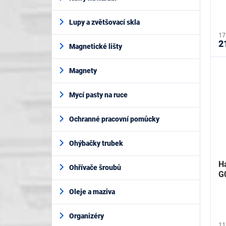
Lupy a zvětšovací skla
17
2
Magnetické lišty
Magnety
Mycí pasty na ruce
Ochranné pracovní pomůcky
Ohýbačky trubek
H
Ohřívače šroubů
G
Oleje a maziva
Organizéry
11