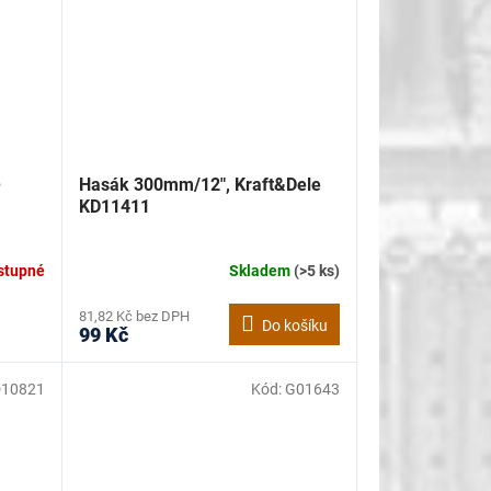
e
Hasák 300mm/12", Kraft&Dele
KD11411
stupné
Skladem
(>5 ks)
81,82 Kč bez DPH
Do košíku
99 Kč
10821
Kód:
G01643