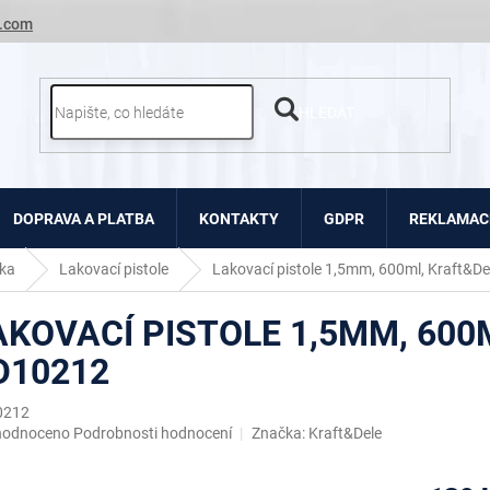
.com
HLEDAT
DOPRAVA A PLATBA
KONTAKTY
GDPR
REKLAMACE
ka
Lakovací pistole
Lakovací pistole 1,5mm, 600ml, Kraft&D
AKOVACÍ PISTOLE 1,5MM, 600
D10212
0212
ěrné
hodnoceno
Podrobnosti hodnocení
Značka:
Kraft&Dele
ocení
uktu