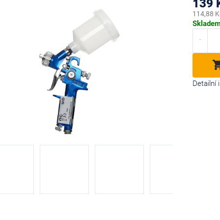
139 
114,88 K
Měrná
Sklade
cena:
diček.
Detailní