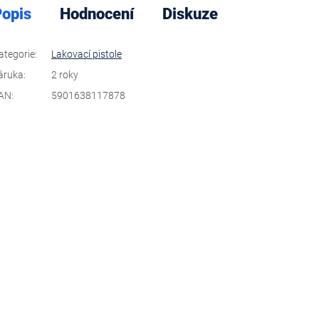
opis
Hodnocení
Diskuze
ategorie
:
Lakovací pistole
áruka
:
2 roky
AN
:
5901638117878