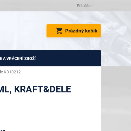
Přihlášení
NÁKUPNÍ
Prázdný košík
KOŠÍK
 A VRÁCENÍ ZBOŽÍ
ele KD10212
ML, KRAFT&DELE