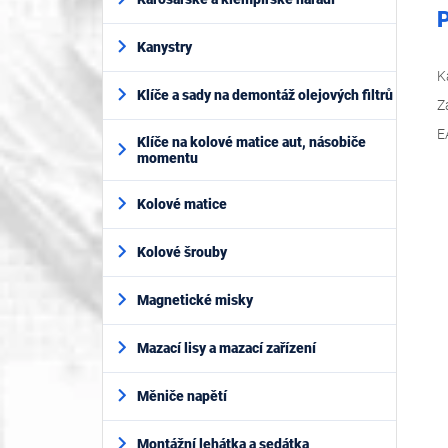
P
Kanystry
K
Klíče a sady na demontáž olejových filtrů
Z
E
Klíče na kolové matice aut, násobiče
momentu
Kolové matice
Kolové šrouby
Magnetické misky
Mazací lisy a mazací zařízení
Měniče napětí
Montážní lehátka a sedátka