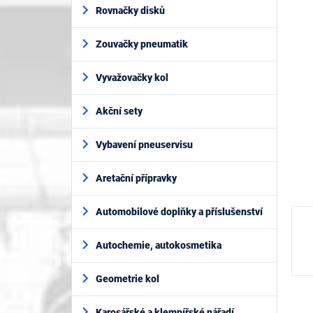
í
je
Rovnačky disků
p
0,0
z
a
5
Zouvačky pneumatik
n
hvěz
e
l
Vyvažovačky kol
Akční sety
Vybavení pneuservisu
Aretační přípravky
Automobilové doplňky a příslušenství
Autochemie, autokosmetika
Geometrie kol
Karosářské a klempířské nářadí