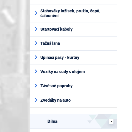
Stahováky ložisek, pružin, čepů,
čalounění
Startovací kabely
Tažná lana
Upínací pásy - kurtny
Vozíky na sudy s olejem
Závěsné popruhy
Zvedáky na auto
Dílna