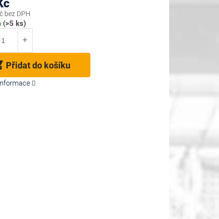
Kč
č bez DPH
m
(>5 ks)
Přidat do košíku
 informace