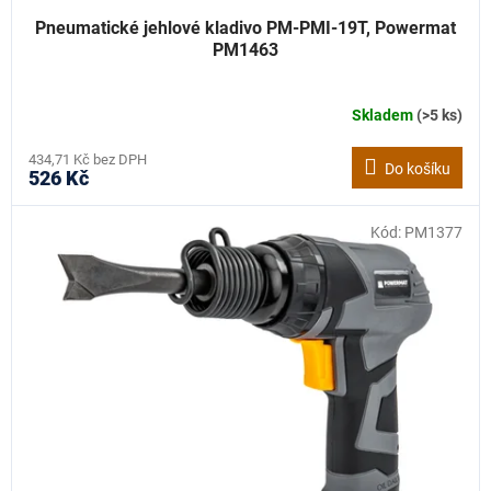
Pneumatické jehlové kladivo PM-PMI-19T, Powermat
PM1463
Skladem
(>5 ks)
434,71 Kč bez DPH
Do košíku
526 Kč
Kód:
PM1377