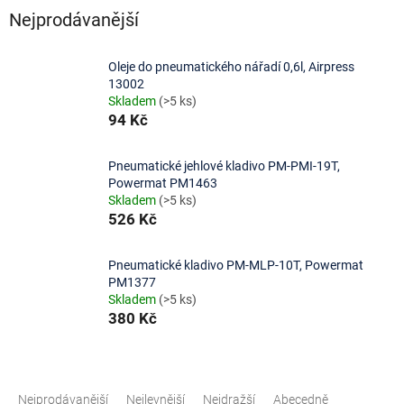
Nejprodávanější
Oleje do pneumatického nářadí 0,6l, Airpress
13002
Skladem
(>5 ks)
94 Kč
Pneumatické jehlové kladivo PM-PMI-19T,
Powermat PM1463
Skladem
(>5 ks)
526 Kč
Pneumatické kladivo PM-MLP-10T, Powermat
PM1377
Skladem
(>5 ks)
380 Kč
Ř
a
Nejprodávanější
Nejlevnější
Nejdražší
Abecedně