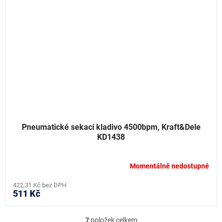
Pneumatické sekací kladivo 4500bpm, Kraft&Dele
KD1438
Momentálně nedostupné
422,31 Kč bez DPH
511 Kč
7
položek celkem