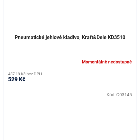
Pneumatické jehlové kladivo, Kraft&Dele KD3510
Momentálně nedostupné
437,19 Kč bez DPH
529 Kč
Kód:
G03145