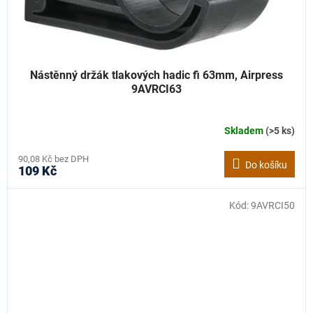
Nástěnný držák tlakových hadic fi 63mm, Airpress
9AVRCI63
Skladem
(>5 ks)
90,08 Kč bez DPH
Do košíku
109 Kč
Kód:
9AVRCI50