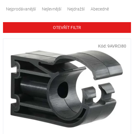
Ř
a
Nejprodávanější
Nejlevnější
Nejdražší
Abecedně
z
e
n
OTEVŘÍT FILTR
í
p
V
Kód:
9AVRCI80
r
ý
o
p
d
i
u
s
k
p
t
r
ů
o
d
u
k
t
ů