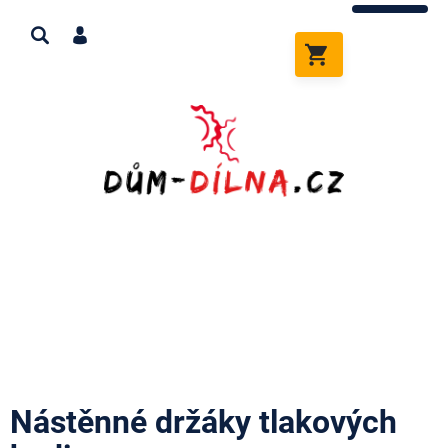
Přejít
na
obsah
NÁKUPNÍ
KOŠÍK
Nástěnné držáky tlakových