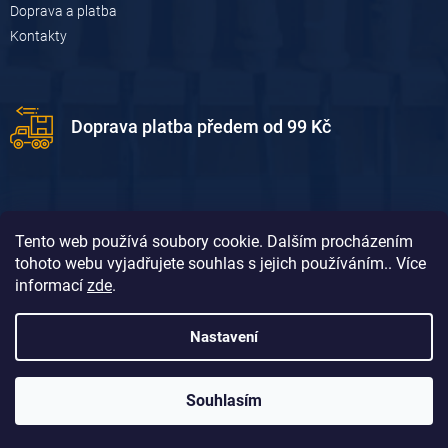
Doprava a platba
Kontakty
Doprava platba předem od 99 Kč
Tento web používá soubory cookie. Dalším procházením
tohoto webu vyjadřujete souhlas s jejich používáním.. Více
informací
zde
.
Doprava platba dobírkou od 119 Kč
Nastavení
Souhlasím
Vytvořil Shoptet
&
David Borůvka
Copyright 2026
Dum-dilna.cz
. Všechna práva vyhrazena.