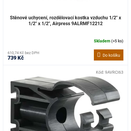
Stěnové uchycení, rozdělovací kostka vzduchu 1/2" x
1/2" x 1/2", Airpress 9ALRMF12212
Skladem
(>5 ks)
610,74 Kč bez DPH
Do košíku
739 Kč
Kód:
9AVRCI63