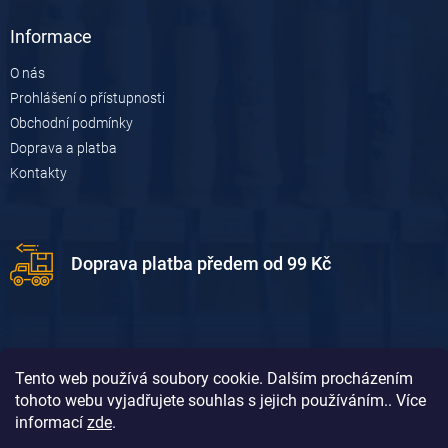
y
v
Informace
ý
p
O nás
i
Prohlášení o přístupnosti
s
u
Obchodní podmínky
Doprava a platba
Kontakty
Doprava platba předem od 99 Kč
Tento web používá soubory cookie. Dalším procházením
tohoto webu vyjadřujete souhlas s jejich používáním.. Více
informací
zde
.
Doprava platba dobírkou od 119 Kč