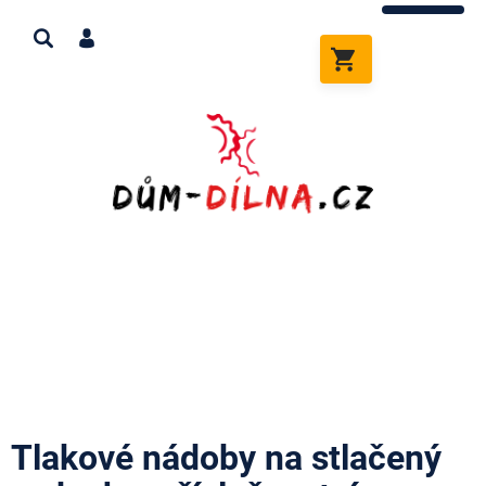
Přejít
na
obsah
NÁKUPNÍ
KOŠÍK
Tlakové nádoby na stlačený