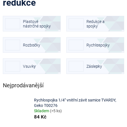
redukce
Plastové
Redukce a
nástrčné spojky
spojky
Rozbočky
Rychlospojky
Vsuvky
Záslepky
Nejprodávanější
Rychlospojka 1/4" vnitřní závit samice TVARDY,
Geko T00276
Skladem
(>5 ks)
84 Kč