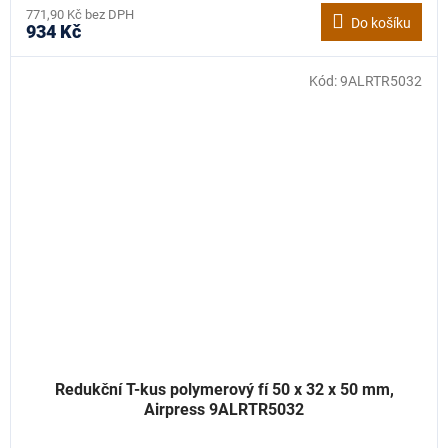
771,90 Kč bez DPH
Do košíku
934 Kč
Kód:
9ALRTR5032
Redukční T-kus polymerový fí 50 x 32 x 50 mm,
Airpress 9ALRTR5032