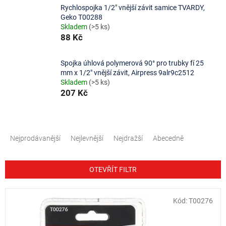
Rychlospojka 1/2" vnější závit samice TVARDY,
Geko T00288
Skladem
(>5 ks)
88 Kč
Spojka úhlová polymerová 90° pro trubky fí 25
mm x 1/2" vnější závit, Airpress 9alr9c2512
Skladem
(>5 ks)
207 Kč
Ř
a
Nejprodávanější
Nejlevnější
Nejdražší
Abecedně
z
e
n
OTEVŘÍT FILTR
í
p
V
Kód:
T00276
r
ý
o
p