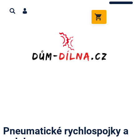
Přejít
na
obsah
NÁKUPNÍ
KOŠÍK
Pneumatické rychlospojky a