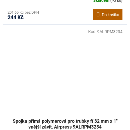
Skladem
(>5 ks)
201,65 Kč bez DPH
Do košíku
244 Kč
Kód:
9ALRPM3234
Spojka přímá polymerová pro trubky fí 32 mm x 1"
vnější závit, Airpress 9ALRPM3234