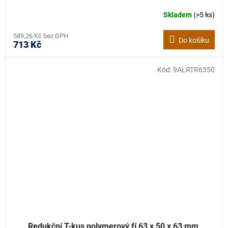
Skladem
(>5 ks)
589,26 Kč bez DPH
Do košíku
713 Kč
Kód:
9ALRTR6350
Redukční T-kus polymerový fí 63 x 50 x 63 mm,