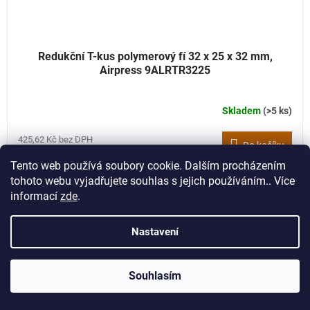
Redukční T-kus polymerový fí 32 x 25 x 32 mm,
Airpress 9ALRTR3225
Skladem
(>5 ks)
425,62 Kč bez DPH
Do košíku
515 Kč
Tento web používá soubory cookie. Dalším procházením
tohoto webu vyjadřujete souhlas s jejich používáním.. Více
Kód:
9ALRTR3220
informací
zde
.
Nastavení
Souhlasím