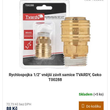
Rychlospojka 1/2" vnější závit samice TVARDY, Geko
T00288
Skladem
(>5 ks)
72,73 Kč bez DPH
Do košíku
88 Kč