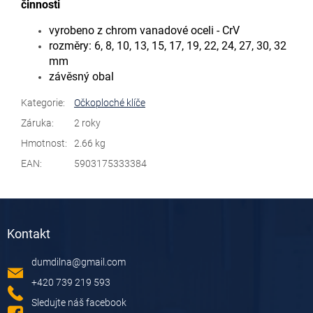
činnosti
vyrobeno z chrom vanadové oceli - CrV
rozměry:
6, 8, 10, 13, 15, 17, 19, 22, 24, 27, 30, 32
mm
závěsný obal
Kategorie
:
Očkoploché klíče
Záruka
:
2 roky
Hmotnost
:
2.66 kg
EAN
:
5903175333384
Z
á
Kontakt
p
a
dumdilna
@
gmail.com
t
í
+420 739 219 593
Sledujte náš facebook