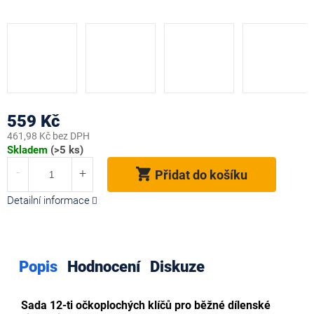
559 Kč
461,98 Kč bez DPH
Měrná
Skladem
(>5 ks)
cena:
Přidat do košíku
Detailní informace
Popis
Hodnocení
Diskuze
Sada 12-ti očkoplochých klíčů pro běžné dílenské