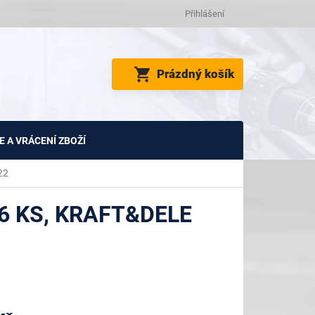
Přihlášení
NÁKUPNÍ
Prázdný košík
KOŠÍK
 A VRÁCENÍ ZBOŽÍ
22
6 KS, KRAFT&DELE