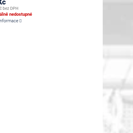
Kč
č bez DPH
lně nedostupné
 informace