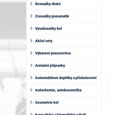
í
je
Rovnačky disků
p
0,0
z
a
5
Zouvačky pneumatik
n
hvěz
e
l
Vyvažovačky kol
Akční sety
Vybavení pneuservisu
Aretační přípravky
Automobilové doplňky a příslušenství
Autochemie, autokosmetika
Geometrie kol
Karosářské a klempířské nářadí