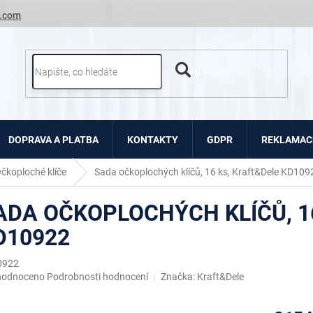
.com
HLEDAT
DOPRAVA A PLATBA
KONTAKTY
GDPR
REKLAMACE
čkoploché klíče
Sada očkoplochých klíčů, 16 ks, Kraft&Dele KD109
ADA OČKOPLOCHÝCH KLÍČŮ, 1
D10922
0922
ěrné
hodnoceno
Podrobnosti hodnocení
Značka:
Kraft&Dele
ocení
uktu