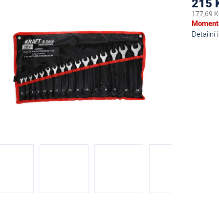
215 
177,69 K
Měrná
Momentá
cena:
Detailní
diček.