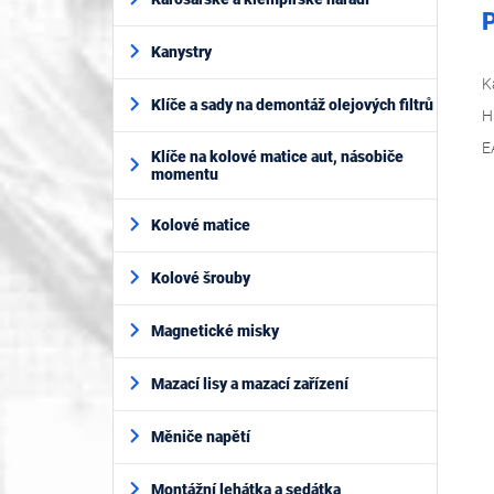
P
Kanystry
K
Klíče a sady na demontáž olejových filtrů
H
E
Klíče na kolové matice aut, násobiče
momentu
Kolové matice
Kolové šrouby
Magnetické misky
Mazací lisy a mazací zařízení
Měniče napětí
Montážní lehátka a sedátka