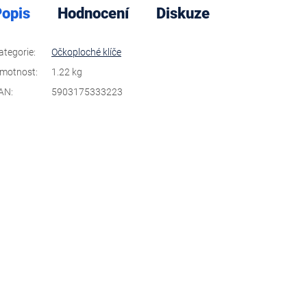
opis
Hodnocení
Diskuze
ategorie
:
Očkoploché klíče
motnost
:
1.22 kg
AN
:
5903175333223