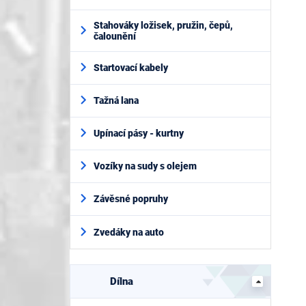
Stahováky ložisek, pružin, čepů,
čalounění
Startovací kabely
Tažná lana
Upínací pásy - kurtny
Vozíky na sudy s olejem
Závěsné popruhy
Zvedáky na auto
Dílna