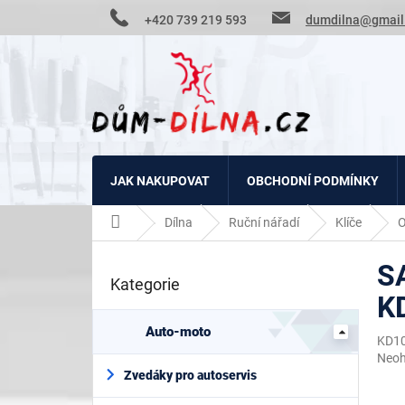
Přejít
+420 739 219 593
dumdilna@gmail
na
obsah
JAK NAKUPOVAT
OBCHODNÍ PODMÍNKY
Domů
Dílna
Ruční nářadí
Klíče
O
P
S
o
Kategorie
Přeskočit
s
K
kategorie
t
r
Auto-moto
KD1
a
Prům
Neo
n
hodn
Zvedáky pro autoservis
n
prod