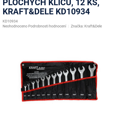
PLOCHÝCH KLÍČŮ, 12 KS,
KRAFT&DELE KD10934
KD10934
Průměrné
Neohodnoceno
Podrobnosti hodnocení
Značka:
Kraft&Dele
hodnocení
produktu
je
0,0
z
5
hvězdiček.