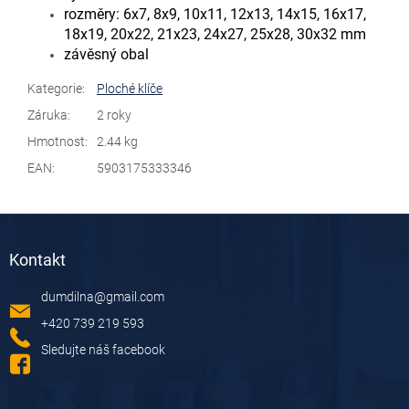
rozměry:
6x7, 8x9, 10x11, 12x13, 14x15, 16x17,
18x19, 20x22, 21x23, 24x27, 25x28, 30x32 mm
závěsný obal
Kategorie
:
Ploché klíče
Záruka
:
2 roky
Hmotnost
:
2.44 kg
EAN
:
5903175333346
Z
á
Kontakt
p
a
dumdilna
@
gmail.com
t
í
+420 739 219 593
Sledujte náš facebook