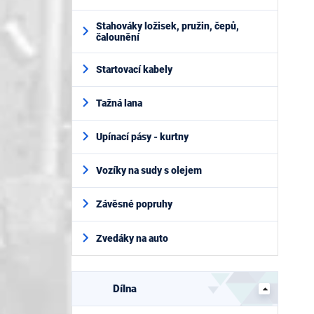
Stahováky ložisek, pružin, čepů,
čalounění
Startovací kabely
Tažná lana
Upínací pásy - kurtny
Vozíky na sudy s olejem
Závěsné popruhy
Zvedáky na auto
Dílna