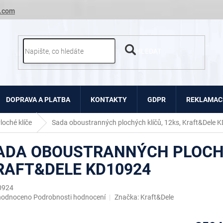
.com
HLEDAT
DOPRAVA A PLATBA
KONTAKTY
GDPR
REKLAMACE
loché klíče
Sada oboustranných plochých klíčů, 12ks, Kraft&Dele 
ADA OBOUSTRANNÝCH PLOCHÝ
RAFT&DELE KD10924
0924
ěrné
hodnoceno
Podrobnosti hodnocení
Značka:
Kraft&Dele
ocení
uktu