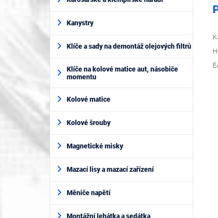
P
Kanystry
K
Klíče a sady na demontáž olejových filtrů
H
E
Klíče na kolové matice aut, násobiče
momentu
Kolové matice
Kolové šrouby
Magnetické misky
Mazací lisy a mazací zařízení
Měniče napětí
Montážní lehátka a sedátka