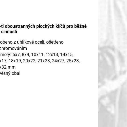
ti oboustranných plochých klíčů pro běžné
 činnosti
obeno z uhlíkové oceli, ošetřeno
chromováním
změry:
6x7, 8x9, 10x11, 12x13, 14x15,
x17, 18x19, 20x22, 21x23, 24x27, 25x28,
x32 mm
věsný obal