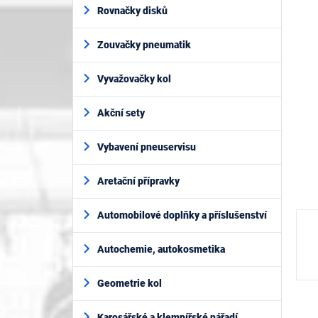
í
je
Rovnačky disků
p
0,0
z
a
5
Zouvačky pneumatik
n
hvěz
e
l
Vyvažovačky kol
Akční sety
Vybavení pneuservisu
Aretační přípravky
Automobilové doplňky a příslušenství
Autochemie, autokosmetika
Geometrie kol
Karosářské a klempířské nářadí