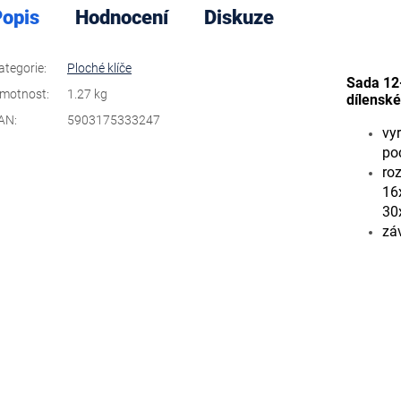
opis
Hodnocení
Diskuze
ategorie
:
Ploché klíče
Sada 12-
motnost
:
1.27 kg
dílenské
AN
:
5903175333247
vyr
po
ro
16
30
zá