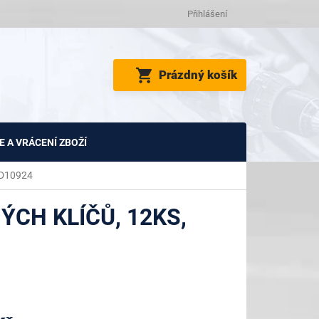
Přihlášení
NÁKUPNÍ
Prázdný košík
KOŠÍK
 A VRÁCENÍ ZBOŽÍ
KD10924
CH KLÍČŮ, 12KS,