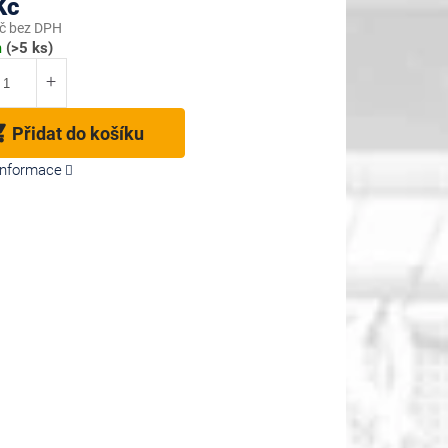
Kč
č bez DPH
m
(>5 ks)
Přidat do košíku
 informace