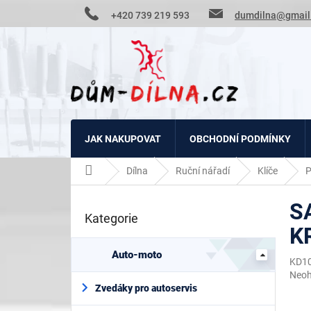
Přejít
+420 739 219 593
dumdilna@gmail
na
obsah
JAK NAKUPOVAT
OBCHODNÍ PODMÍNKY
Domů
Dílna
Ruční nářadí
Klíče
P
P
S
o
Kategorie
Přeskočit
s
K
kategorie
t
r
Auto-moto
KD1
a
Prům
Neo
n
hodn
Zvedáky pro autoservis
n
prod