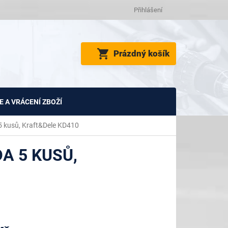
Přihlášení
NÁKUPNÍ
Prázdný košík
KOŠÍK
 A VRÁCENÍ ZBOŽÍ
5 kusů, Kraft&Dele KD410
A 5 KUSŮ,