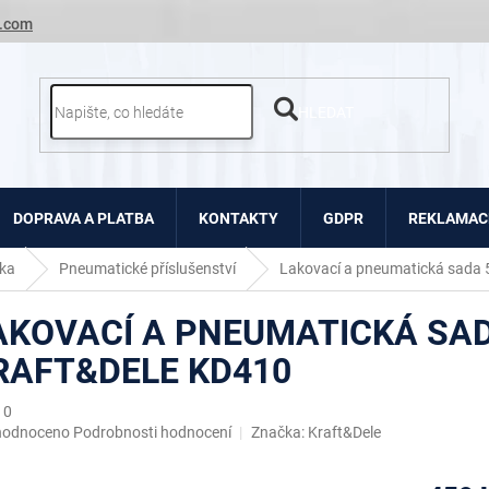
.com
HLEDAT
DOPRAVA A PLATBA
KONTAKTY
GDPR
REKLAMACE
ka
Pneumatické příslušenství
Lakovací a pneumatická sada 
AKOVACÍ A PNEUMATICKÁ SAD
RAFT&DELE KD410
10
ěrné
hodnoceno
Podrobnosti hodnocení
Značka:
Kraft&Dele
ocení
uktu