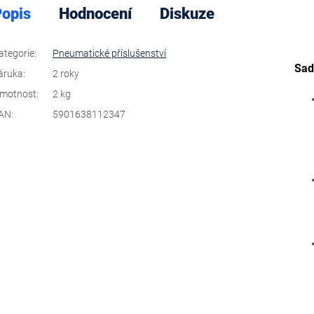
opis
Hodnocení
Diskuze
ategorie
:
Pneumatické příslušenství
Sad
áruka
:
2 roky
motnost
:
2 kg
AN
:
5901638112347