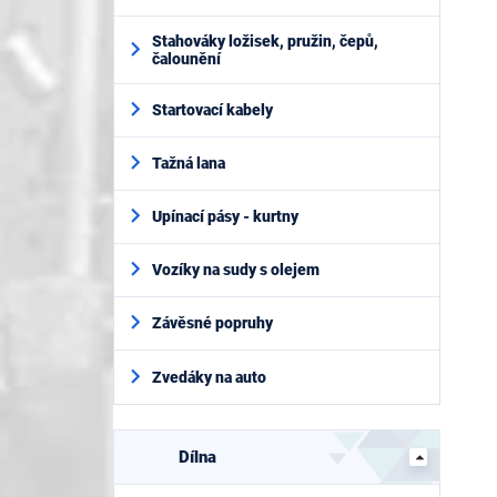
Stahováky ložisek, pružin, čepů,
čalounění
Startovací kabely
Tažná lana
Upínací pásy - kurtny
Vozíky na sudy s olejem
Závěsné popruhy
Zvedáky na auto
Dílna