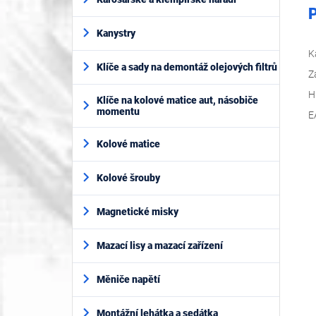
P
Kanystry
K
Klíče a sady na demontáž olejových filtrů
Z
H
Klíče na kolové matice aut, násobiče
momentu
E
Kolové matice
Kolové šrouby
Magnetické misky
Mazací lisy a mazací zařízení
Měniče napětí
Montážní lehátka a sedátka