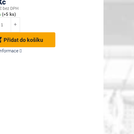
Kč
č bez DPH
m
(>5 ks)
Přidat do košíku
 informace