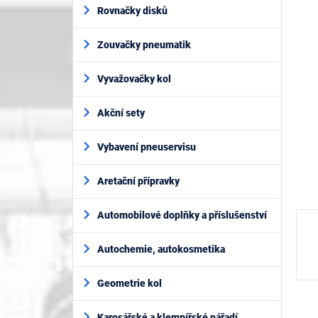
í
je
Rovnačky disků
p
0,0
z
a
5
Zouvačky pneumatik
n
hvěz
e
l
Vyvažovačky kol
Akční sety
Vybavení pneuservisu
Aretační přípravky
Automobilové doplňky a příslušenství
Autochemie, autokosmetika
Geometrie kol
Karosářské a klempířské nářadí