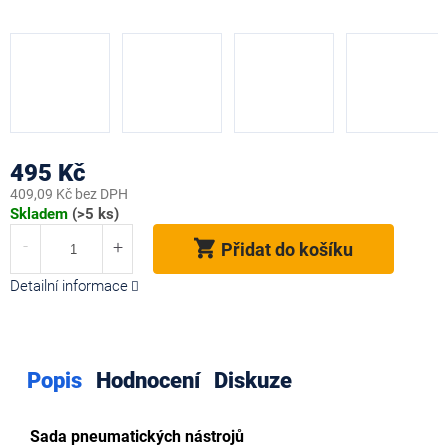
495 Kč
409,09 Kč bez DPH
Měrná
Skladem
(>5 ks)
cena:
Přidat do košíku
Detailní informace
Popis
Hodnocení
Diskuze
Sada pneumatických nástrojů