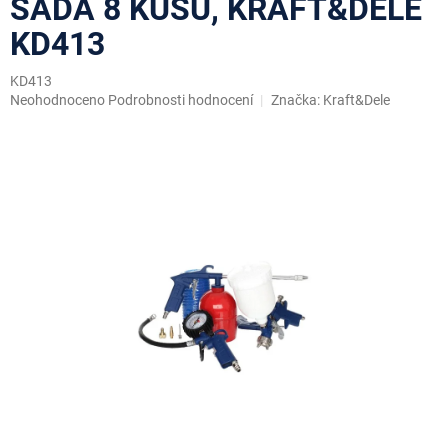
SADA 8 KUSŮ, KRAFT&DELE
KD413
KD413
Průměrné
Neohodnoceno
Podrobnosti hodnocení
Značka:
Kraft&Dele
hodnocení
produktu
je
0,0
z
5
hvězdiček.