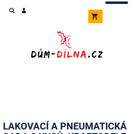
Přejít
na
obsah
NÁKUPNÍ
KOŠÍK
LAKOVACÍ A PNEUMATICKÁ