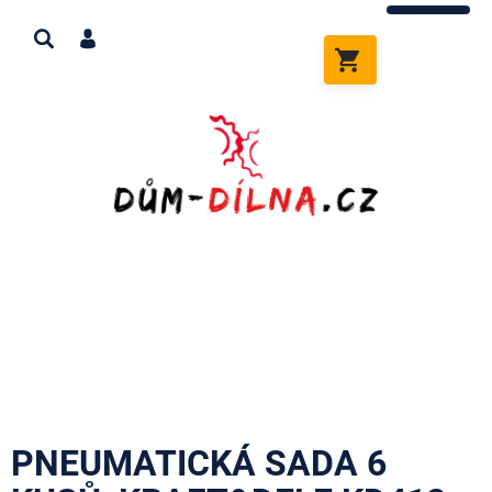
Přejít
na
obsah
NÁKUPNÍ
KOŠÍK
PNEUMATICKÁ SADA 6