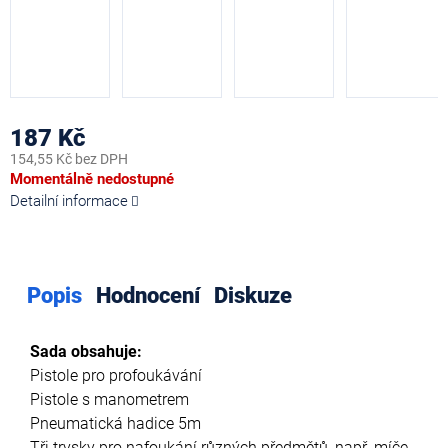
187 Kč
154,55 Kč bez DPH
Měrná
Momentálně nedostupné
cena:
Detailní informace
Popis
Hodnocení
Diskuze
Sada obsahuje:
Pistole pro profoukávání
Pistole s manometrem
Pneumatická hadice 5m
Tři trysky pro nafoukání různých předmětů, např. míče,