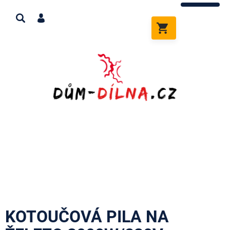
Přejít
na
obsah
NÁKUPNÍ
KOŠÍK
KOTOUČOVÁ PILA NA