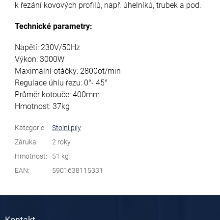
k řezání kovových profilů, např. úhelníků, trubek a pod.
Technické parametry:
Napětí: 230V/50Hz
Výkon: 3000W
Maximální otáčky: 2800ot/min
Regulace úhlu řezu: 0°- 45°
Průměr kotouče: 400mm
Hmotnost: 37kg
Kategorie
:
Stolní pily
Záruka
:
2 roky
Hmotnost
:
51 kg
EAN
:
5901638115331
Z
á
Kontakt