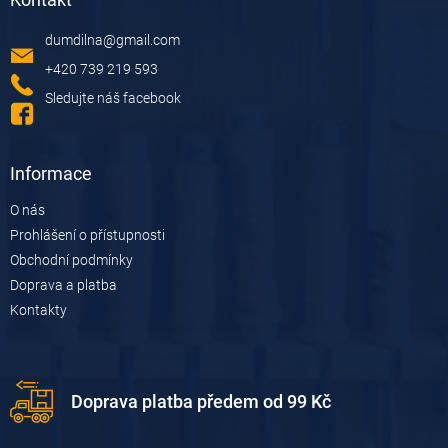
p
a
dumdilna
@
gmail.com
t
í
+420 739 219 593
Sledujte náš facebook
Informace
O nás
Prohlášení o přístupnosti
Obchodní podmínky
Doprava a platba
Kontakty
Doprava platba předem od 99 Kč