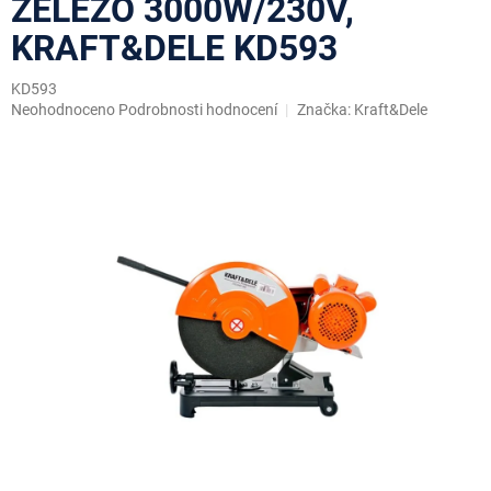
ŽELEZO 3000W/230V,
KRAFT&DELE KD593
KD593
Průměrné
Neohodnoceno
Podrobnosti hodnocení
Značka:
Kraft&Dele
hodnocení
produktu
je
0,0
z
5
hvězdiček.