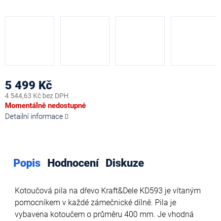
5 499 Kč
4 544,63 Kč bez DPH
Měrná
Momentálně nedostupné
cena:
Detailní informace
Popis
Hodnocení
Diskuze
Kotoučová pila na dřevo Kraft&Dele KD593 je vítaným
pomocníkem v každé zámečnické dílně. Pila je
vybavena kotoučem o průměru 400 mm. Je vhodná