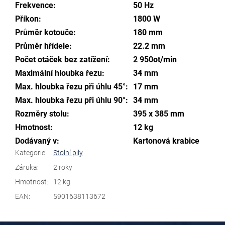
Frekvence:
50 Hz
Příkon:
1800 W
Průměr kotouče:
180 mm
Průměr hřídele:
22.2 mm
Počet otáček bez zatížení:
2 950ot/min
Maximální hloubka řezu:
34 mm
Max. hloubka řezu při úhlu 45°:
17 mm
Max. hloubka řezu při úhlu 90°:
34 mm
Rozměry stolu:
395 x 385 mm
Hmotnost:
12 kg
Dodávaný v:
Kartonová krabice
Kategorie
:
Stolní pily
Záruka
:
2 roky
Hmotnost
:
12 kg
EAN
:
5901638113672