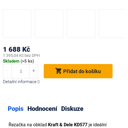
1 688 Kč
1 395,04 Kč bez DPH
Měrná
Skladem
(>5 ks)
cena:
Přidat do košíku
Detailní informace
Popis
Hodnocení
Diskuze
Řezačka na obklad
Kraft & Dele KD577
je ideální