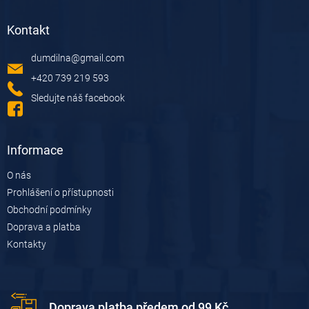
Z
á
Kontakt
p
a
dumdilna
@
gmail.com
t
í
+420 739 219 593
Sledujte náš facebook
Informace
O nás
Prohlášení o přístupnosti
Obchodní podmínky
Doprava a platba
Kontakty
Doprava platba předem od 99 Kč