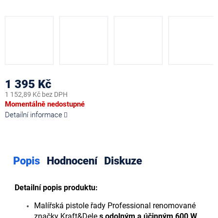
1 395 Kč
1 152,89 Kč bez DPH
Měrná
Momentálně nedostupné
cena:
Detailní informace
Popis
Hodnocení
Diskuze
Detailní popis produktu:
Malířská pistole řady Professional renomované
značky Kraft&Dele
s odolným a účinným 600 W