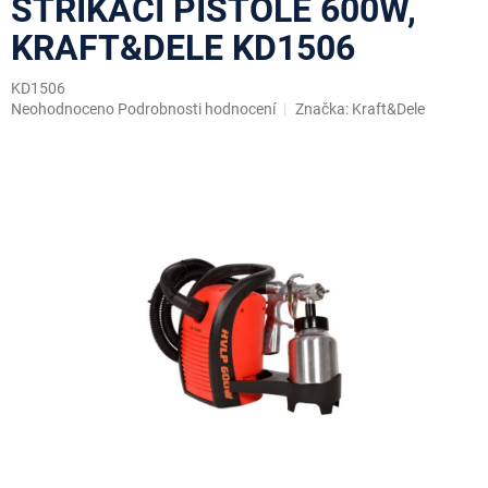
STŘÍKACÍ PISTOLE 600W,
KRAFT&DELE KD1506
KD1506
Průměrné
Neohodnoceno
Podrobnosti hodnocení
Značka:
Kraft&Dele
hodnocení
produktu
je
0,0
z
5
hvězdiček.