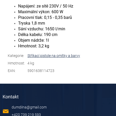
Napájení: ze sítě 230V / 50 Hz
Maximální výkon: 600 W
Pracovní tlak: 0,15 - 0,35 barů
Tryska 1,8 mm
Sání vzduchu: 1650 l/min
Délka kabelu: 190 cm
Objem nádrže: 1l
Hmotnost: 3,2 kg
Kategorie
:
Stříkací pistole na omítky a barvy
Hmotnost
:
4 kg
EAN
:
5901638114723
Z
á
Kontakt
p
a
dumdilna
@
gmail.com
t
í
+420 739 219 593