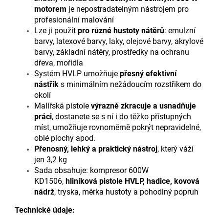
motorem
je nepostradatelným nástrojem pro
profesionální malování
Lze ji použít
pro různé hustoty nátěrů
: emulzní
barvy, latexové barvy, laky, olejové barvy, akrylové
barvy, základní nátěry, prostředky na ochranu
dřeva, mořidla
Systém HVLP umožňuje
přesný efektivní
nástřik
s minimálním nežádoucím rozstřikem do
okolí
Malířská pistole
výrazně zkracuje a usnadňuje
práci
, dostanete se s ní i do těžko přístupných
míst, umožňuje rovnoměrně pokrýt nepravidelné,
oblé plochy apod.
Přenosný, lehký a praktický nástroj
, který váží
jen 3,2 kg
Sada obsahuje: kompresor 600W
KD1506,
hliníková pistole HVLP, hadice, kovová
nádrž
, tryska, měrka hustoty a pohodlný popruh
Technické údaje: