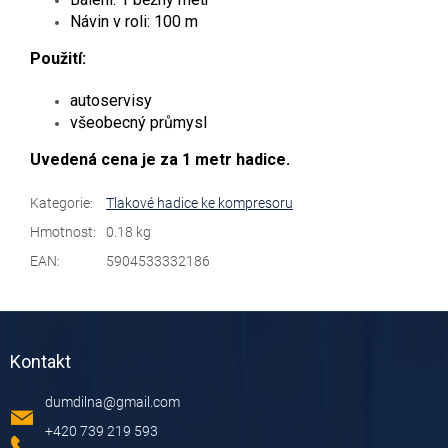
Návin v roli: 100 m
Použití:
autoservisy
všeobecný průmysl
Uvedená cena je za 1 metr hadice.
Kategorie
:
Tlakové hadice ke kompresoru
Hmotnost
:
0.18 kg
EAN
:
5904533332186
Z
á
Kontakt
p
a
dumdilna
@
gmail.com
t
í
+420 739 219 593