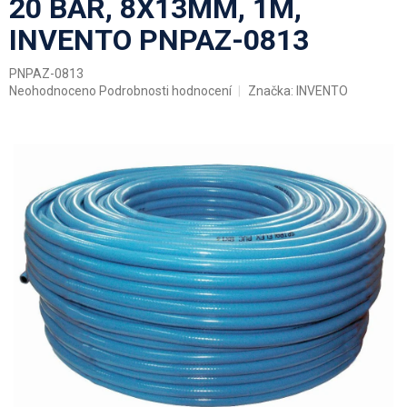
20 BAR, 8X13MM, 1M,
INVENTO PNPAZ-0813
PNPAZ-0813
Průměrné
Neohodnoceno
Podrobnosti hodnocení
Značka:
INVENTO
hodnocení
produktu
je
0,0
z
5
hvězdiček.