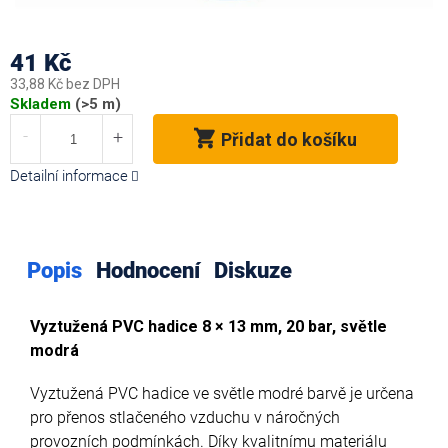
41 Kč
33,88 Kč bez DPH
Měrná
Skladem
(>5 m)
cena:
Přidat do košíku
Detailní informace
Popis
Hodnocení
Diskuze
Vyztužená PVC hadice 8 × 13 mm, 20 bar, světle
modrá
Vyztužená PVC hadice ve světle modré barvě je určena
pro přenos stlačeného vzduchu v náročných
provozních podmínkách. Díky kvalitnímu materiálu