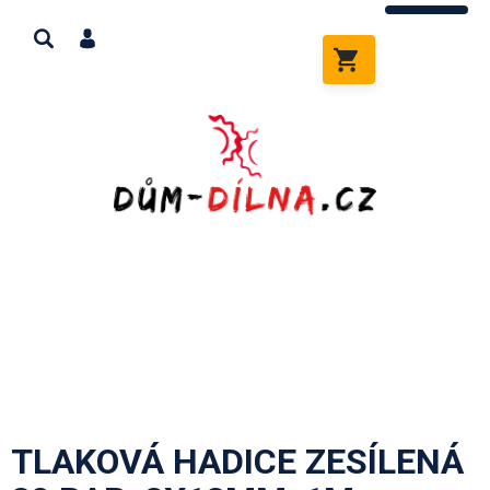
Přejít
na
obsah
NÁKUPNÍ
KOŠÍK
TLAKOVÁ HADICE ZESÍLENÁ