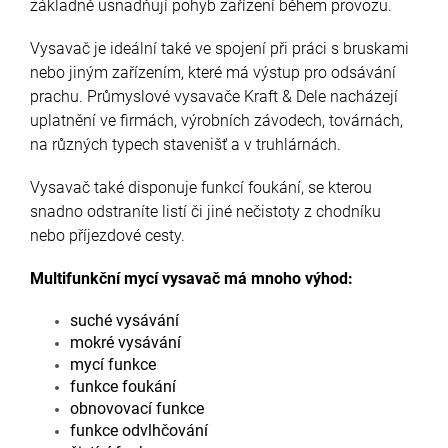
základně usnadňují pohyb zařízení během provozu.
Vysavač je ideální také ve spojení při práci s bruskami
nebo jiným zařízením, které má výstup pro odsávání
prachu. Průmyslové vysavače Kraft & Dele nacházejí
uplatnění ve firmách, výrobních závodech, továrnách,
na různých typech stavenišť a v truhlárnách.
Vysavač také disponuje funkcí foukání, se kterou
snadno odstraníte listí či jiné nečistoty z chodníku
nebo příjezdové cesty.
Multifunkční mycí vysavač má mnoho výhod:
suché vysávání
mokré vysávání
mycí funkce
funkce foukání
obnovovací funkce
funkce odvlhčování