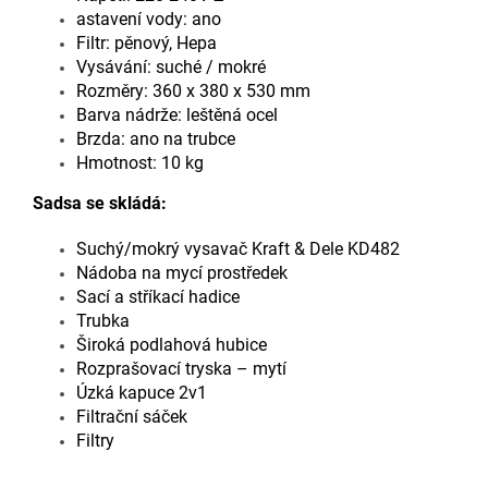
astavení vody: ano
Filtr: pěnový, Hepa
Vysávání: suché / mokré
Rozměry: 360 x 380 x 530 mm
B
arva nádrže: leštěná ocel
Brzda: ano na trubce
Hmotnost: 10 kg
Sadsa se skládá:
Suchý/mokrý vysavač Kraft & Dele KD482
Nádoba na mycí prostředek
Sací a stříkací hadice
Trubka
Široká podlahová hubice
Rozprašovací tryska – mytí
Úzká kapuce 2v1
Filtrační sáček
Filtry