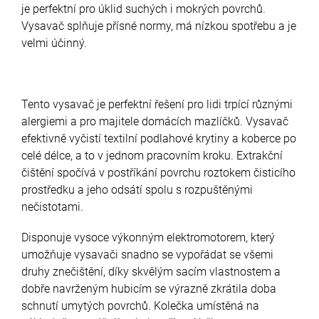
je perfektní pro úklid suchých i mokrých povrchů.
Vysavač splňuje přísné normy, má nízkou spotřebu a je
velmi účinný.
Tento vysavač je perfektní řešení pro lidi trpící různými
alergiemi a pro majitele domácích mazlíčků. Vysavač
efektivně vyčistí textilní podlahové krytiny a koberce po
celé délce, a to v jednom pracovním kroku. Extrakční
čištění spočívá v postříkání povrchu roztokem čisticího
prostředku a jeho odsátí spolu s rozpuštěnými
nečistotami.
Disponuje vysoce výkonným elektromotorem, který
umožňuje vysavači snadno se vypořádat se všemi
druhy znečištění, díky skvělým sacím vlastnostem a
dobře navrženým hubicím se výrazně zkrátila doba
schnutí umytých povrchů. Kolečka umístěná na