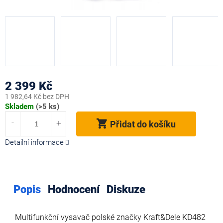
2 399 Kč
1 982,64 Kč bez DPH
Měrná
Skladem
(>5 ks)
cena:
Přidat do košíku
Detailní informace
Popis
Hodnocení
Diskuze
Multifunkční vysavač polské značky Kraft&Dele KD482