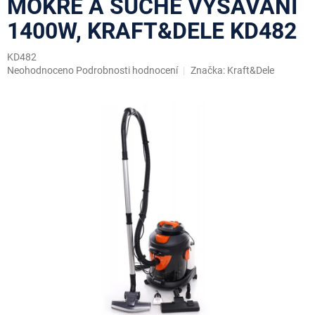
MOKRÉ A SUCHÉ VYSÁVÁNÍ
1400W, KRAFT&DELE KD482
KD482
Průměrné
Neohodnoceno
Podrobnosti hodnocení
Značka:
Kraft&Dele
hodnocení
produktu
je
0,0
z
5
hvězdiček.