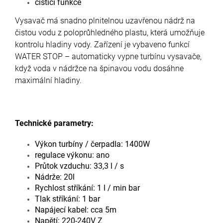
čistící funkce
Vysavač má snadno plnitelnou uzavřenou nádrž na
čistou vodu z poloprůhledného plastu, která umožňuje
kontrolu hladiny vody.
Zařízení je vybaveno funkcí
WATER STOP – automaticky vypne turbínu vysavače,
když voda v nádržce na špinavou vodu dosáhne
maximální hladiny.
Technické parametry:
Výkon turbíny / čerpadla: 1400W
regulace výkonu: ano
Průtok vzduchu: 33,3 l / s
Nádrže: 20l
Rychlost stříkání: 1 l / min bar
Tlak stříkání: 1 bar
Napájecí kabel: cca 5m
Napětí: 220-240V
Z