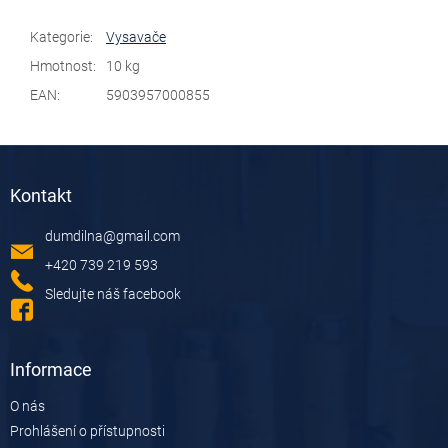
Kategorie
:
Vysavače
Hmotnost
:
10 kg
EAN
:
5903957000855
Z
á
Kontakt
p
a
dumdilna
@
gmail.com
t
í
+420 739 219 593
Sledujte náš facebook
Informace
O nás
Prohlášení o přístupnosti