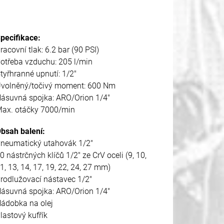
pecifikace:
racovní tlak: 6.2 bar (90 PSI)
otřeba vzduchu: 205 l/min
tyřhranné upnutí: 1/2"
volněný/točivý moment: 600 Nm
ásuvná spojka: ARO/Orion 1/4"
ax. otáčky 7000/min
bsah balení:
neumatický utahovák 1/2"
0 nástrčných klíčů 1/2" ze CrV oceli (9, 10,
1, 13, 14, 17, 19, 22, 24, 27 mm)
rodlužovací nástavec 1/2"
ásuvná spojka: ARO/Orion 1/4"
ádobka na olej
lastový kufřík