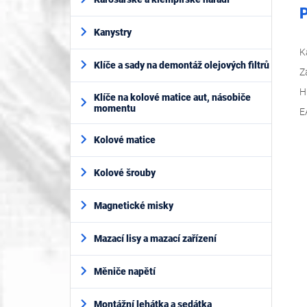
P
Kanystry
K
Klíče a sady na demontáž olejových filtrů
Z
H
Klíče na kolové matice aut, násobiče
momentu
E
Kolové matice
Kolové šrouby
Magnetické misky
Mazací lisy a mazací zařízení
Měniče napětí
Montážní lehátka a sedátka