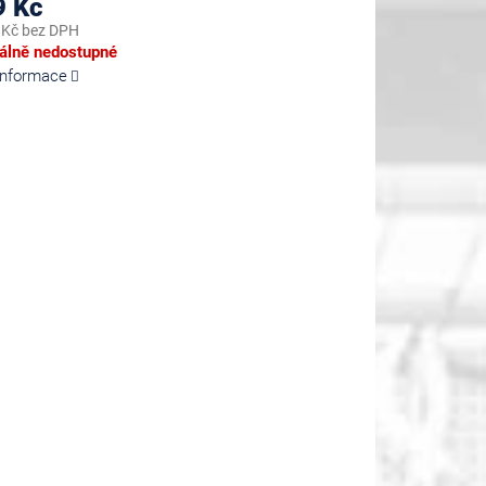
9 Kč
 Kč bez DPH
lně nedostupné
 informace