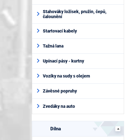
Stahováky ložisek, pružin, čepů,
čalounění
Startovací kabely
Tažná lana
Upínací pásy - kurtny
Vozíky na sudy s olejem
Závěsné popruhy
Zvedáky na auto
Dílna