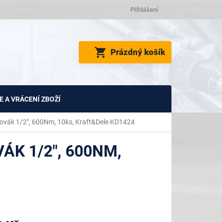
Přihlášení
NÁKUPNÍ
Prázdný košík
KOŠÍK
 A VRÁCENÍ ZBOŽÍ
ovák 1/2", 600Nm, 10ks, Kraft&Dele KD1424
K 1/2", 600NM,