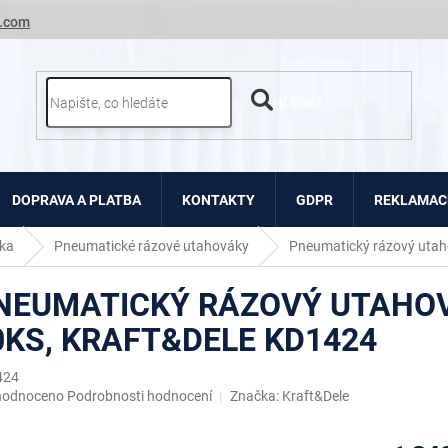
.com
HLEDAT
DOPRAVA A PLATBA
KONTAKTY
GDPR
REKLAMACE
ka
Pneumatické rázové utahováky
Pneumatický rázový utah
NEUMATICKÝ RÁZOVÝ UTAHOVÁ
0KS, KRAFT&DELE KD1424
424
ěrné
hodnoceno
Podrobnosti hodnocení
Značka:
Kraft&Dele
ocení
uktu