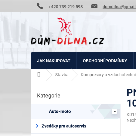
Přejít
+420 739 219 593
dumdilna@gmail
na
obsah
JAK NAKUPOVAT
OBCHODNÍ PODMÍNKY
Domů
Stavba
Kompresory a vzduchotechni
P
P
o
Kategorie
Přeskočit
s
1
kategorie
t
r
Auto-moto
KD1
a
Prům
Neo
n
hodn
Zvedáky pro autoservis
n
prod