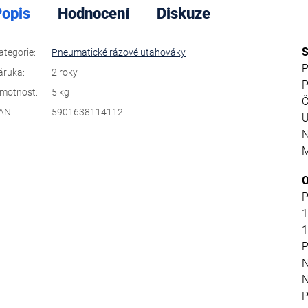
opis
Hodnocení
Diskuze
S
ategorie
:
Pneumatické rázové utahováky
P
áruka
:
2 roky
P
motnost
:
5 kg
Č
AN
:
5901638114112
U
N
M
O
P
1
1
P
N
N
P