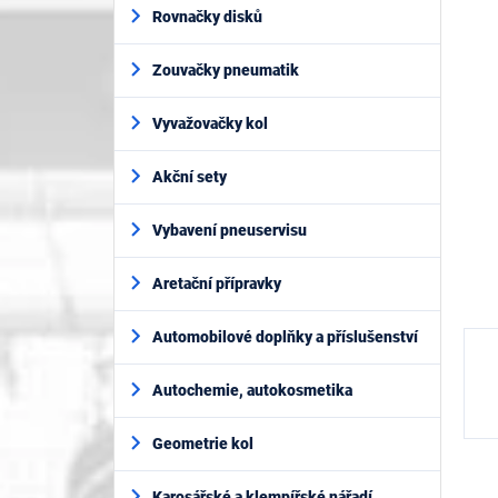
í
je
Rovnačky disků
p
0,0
z
a
5
Zouvačky pneumatik
n
hvěz
e
l
Vyvažovačky kol
Akční sety
Vybavení pneuservisu
Aretační přípravky
Automobilové doplňky a příslušenství
Autochemie, autokosmetika
Geometrie kol
Karosářské a klempířské nářadí