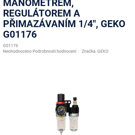
MANOMETREM,
REGULÁTOREM A
PŘIMAZÁVANÍM 1/4", GEKO
G01176
G01176
Průměrné
Neohodnoceno
Podrobnosti hodnocení
Značka:
GEKO
hodnocení
produktu
je
0,0
z
5
hvězdiček.