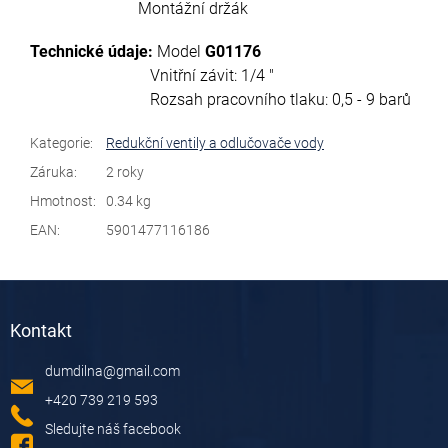
Montážní držák
Technické údaje:
Model
G01176
Vnitřní závit: 1/4 "
Rozsah pracovního tlaku: 0,5 - 9 barů
Kategorie
:
Redukční ventily a odlučovače vody
Záruka
:
2 roky
Hmotnost
:
0.34 kg
EAN
:
5901477116186
Z
á
Kontakt
p
a
dumdilna
@
gmail.com
t
í
+420 739 219 593
Sledujte náš facebook