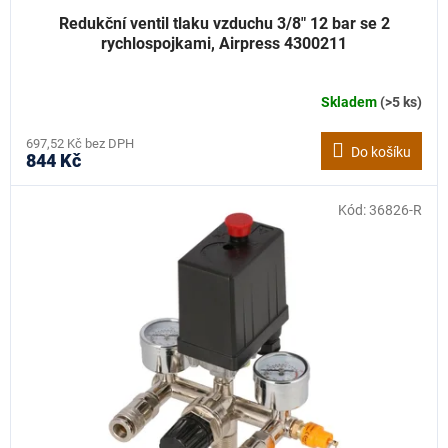
Redukční ventil tlaku vzduchu 3/8" 12 bar se 2
rychlospojkami, Airpress 4300211
Skladem
(>5 ks)
697,52 Kč bez DPH
Do košíku
844 Kč
Kód:
36826-R