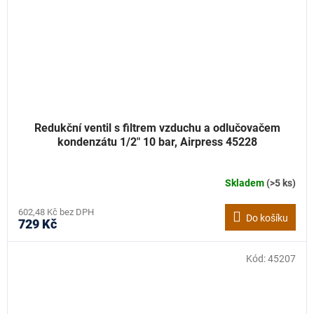
Redukční ventil s filtrem vzduchu a odlučovačem
kondenzátu 1/2" 10 bar, Airpress 45228
Skladem
(>5 ks)
602,48 Kč bez DPH
Do košíku
729 Kč
Kód:
45207