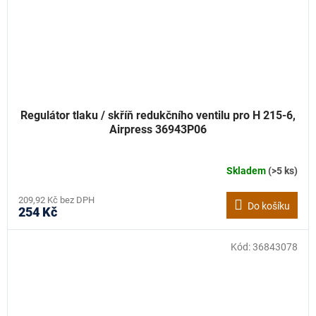
Regulátor tlaku / skříň redukčního ventilu pro H 215-6,
Airpress 36943P06
Skladem
(>5 ks)
209,92 Kč bez DPH
Do košíku
254 Kč
Kód:
36843078