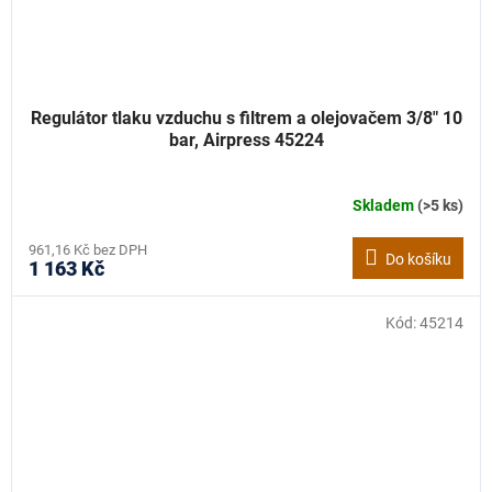
Regulátor tlaku vzduchu s filtrem a olejovačem 3/8" 10
bar, Airpress 45224
Skladem
(>5 ks)
961,16 Kč bez DPH
Do košíku
1 163 Kč
Kód:
45214