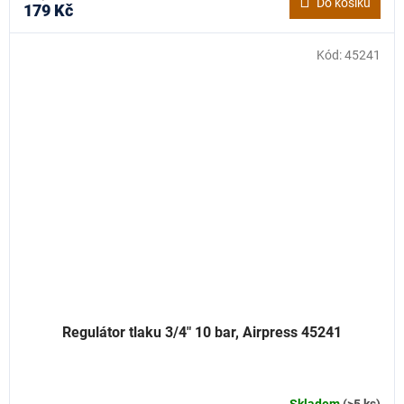
Do košíku
179 Kč
Kód:
45241
Regulátor tlaku 3/4" 10 bar, Airpress 45241
Skladem
(>5 ks)