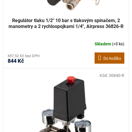
Regulátor tlaku 1/2" 10 bar s tlakovým spínačem, 2
manometry a 2 rychlospojkami 1/4", Airpress 36826-R
Skladem
(>5 ks)
697,52 Kč bez DPH
Do košíku
844 Kč
Kód:
36840-R