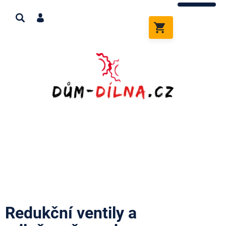
Přejít
na
obsah
NÁKUPNÍ
KOŠÍK
Redukční ventily a